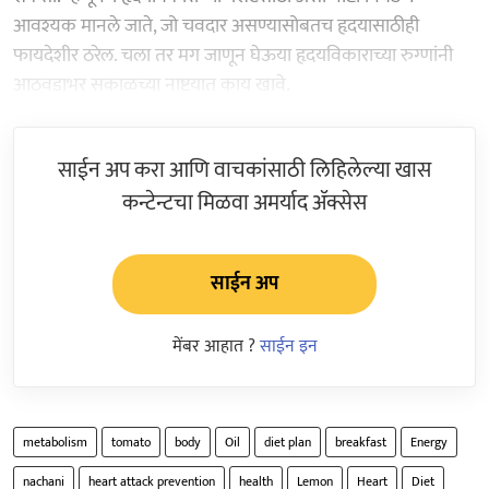
आवश्यक मानले जाते, जो चवदार असण्यासोबतच हृदयासाठीही
फायदेशीर ठरेल. चला तर मग जाणून घेऊया हृदयविकाराच्या रुग्णांनी
आठवडाभर सकाळच्या नाष्टयात काय खावे.
साईन अप करा आणि वाचकांसाठी लिहिलेल्या खास
कन्टेन्टचा मिळवा अमर्याद ॲक्सेस
साईन अप
मेंबर आहात ?
साईन इन
metabolism
tomato
body
Oil
diet plan
breakfast
Energy
nachani
heart attack prevention
health
Lemon
Heart
Diet