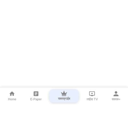
सबस्क्राईब
Home
E-Paper
लाईव्ह TV
सकाळ+