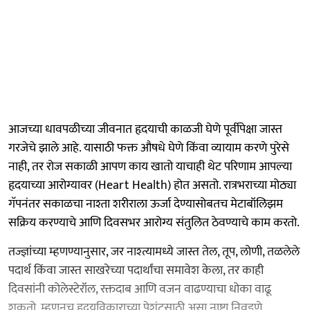
आजच्या धावपळीच्या जीवनात हृदयाची काळजी घेणे पूर्वीपेक्षा जास्त
गरजेचे झाले आहे. यासाठी फक्त औषधे घेणे किंवा व्यायाम करणे पुरेसे
नाही, तर रोज सकाळी आपण काय खातो याचाही थेट परिणाम आपल्या
हृदयाच्या आरोग्यावर (Heart Health) होत असतो. रात्रभराच्या मोठ्या
गॅपनंतर सकाळचा नाश्ता शरीराला ऊर्जा देण्यासोबतच मेटाबॉलिझम
सक्रिय करण्याचे आणि दिवसभर आरोग्य संतुलित ठेवण्याचे काम करतो.
तज्ज्ञांच्या म्हणण्यानुसार, जर नाश्त्यामध्ये जास्त तेल, तूप, लोणी, तळलेले
पदार्थ किंवा जास्त साखरेच्या पदार्थांचा समावेश केला, तर काही
दिवसांनी कोलेस्टेरॉल, रक्तदाब आणि वजन वाढण्याचा धोका वाढू
शकतो. म्हणूनच हृदयविकाराच्या पेशंटसाठी असा नाष्टा निवडणे