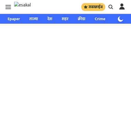
सबस्क्राईब
Epaper
ताज्या
देश
शहर
क्रीडा
Crime
साप्ताहिक