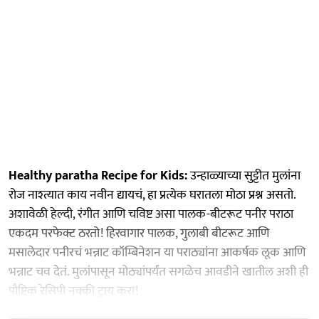
Healthy paratha Recipe for Kids:
उन्हाळ्याच्या सुट्टीत मुलांना
रोज नाश्त्यात काय नवीन द्यायचं, हा प्रत्येक घरातला मोठा प्रश्न असतो.
अशावेळी हेल्दी, रंगीत आणि चविष्ट असा पालक-बीटरूट पनीर पराठा
एकदम परफेक्ट ठरतो! हिरवागार पालक, गुलाबी बीटरूट आणि
मसालेदार पनीरचं भन्नाट कॉम्बिनेशन या पराठ्यांना आकर्षक लूक आणि
भन्नाट चव देतं. मुलांपासून मोठ्यांपर्यंत सगळेच आवडीने खातील अशी ही
पौष्टिक रेसिपी नक्की ट्राय करा!