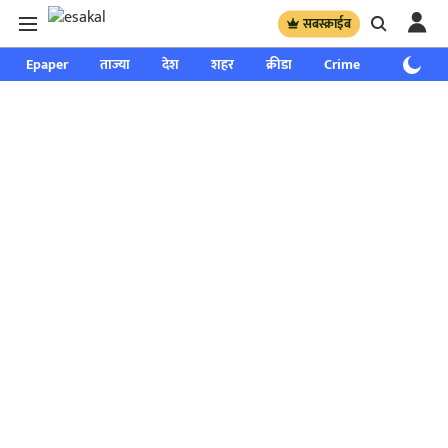
सबस्क्राईब
Epaper
ताज्या
देश
शहर
क्रीडा
Crime
साप्ताहिक