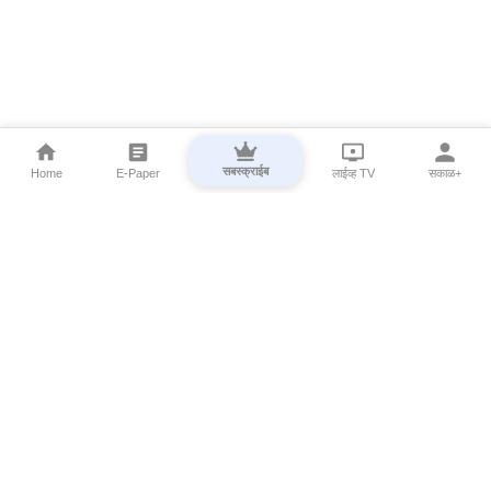
सबस्क्राईब
Home
E-Paper
लाईव्ह TV
सकाळ+
⌄
Marathi News
⌄
About Esakal
⌄
Digital Products