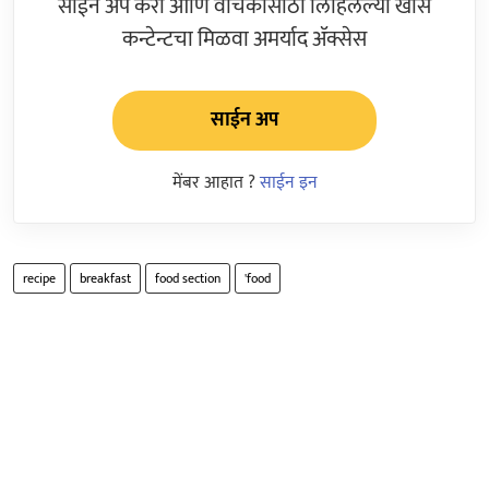
साईन अप करा आणि वाचकांसाठी लिहिलेल्या खास
कन्टेन्टचा मिळवा अमर्याद ॲक्सेस
साईन अप
मेंबर आहात ?
साईन इन
recipe
breakfast
food section
'food