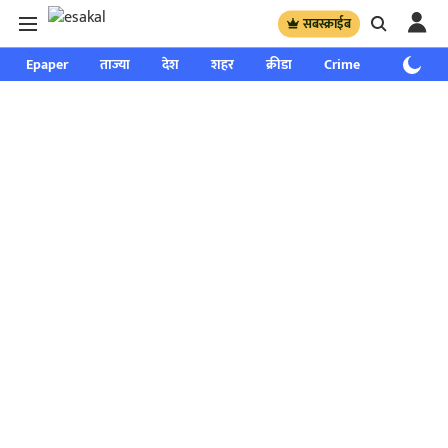
सबस्क्राईब
Epaper
ताज्या
देश
शहर
क्रीडा
Crime
साप्ताहिक