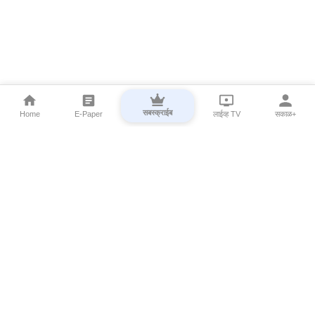
सबस्क्राईब
Home
E-Paper
लाईव्ह TV
सकाळ+
⌄
Marathi News
⌄
About Esakal
⌄