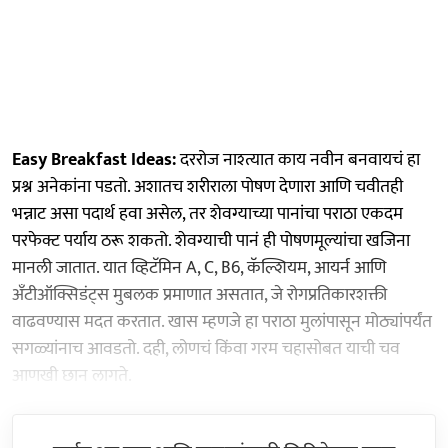
Easy Breakfast Ideas:
दररोज नाश्त्यात काय नवीन बनवायचं हा
प्रश्न अनेकांना पडतो. अशातच शरीराला पोषण देणारा आणि चवीतही
भन्नाट असा पदार्थ हवा असेल, तर शेवग्याच्या पानांचा पराठा एकदम
परफेक्ट पर्याय ठरू शकतो. शेवग्याची पानं ही पोषणमूल्यांचा खजिना
मानली जातात. यात व्हिटॅमिन A, C, B6, कॅल्शियम, आयर्न आणि
अँटीऑक्सिडंट्स मुबलक प्रमाणात असतात, जे रोगप्रतिकारशक्ती
वाढवण्यास मदत करतात. खास म्हणजे हा पराठा मुलांपासून मोठ्यांपर्यंत
सगळ्यांनाच आवडतो. दही, लोणचं किंवा गरम चहासोबत याची चव
आणखी छान लागते.