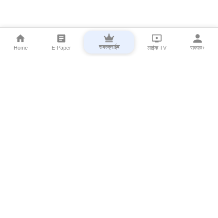
सबस्क्राईब
Home
E-Paper
लाईव्ह TV
सकाळ+
⌄
Marathi News
⌄
About Esakal
⌄
Digital Products
⌄
Sakal Programs