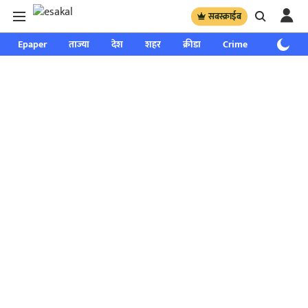
सबस्क्राईब
Epaper
ताज्या
देश
शहर
क्रीडा
Crime
साप्ताहिक