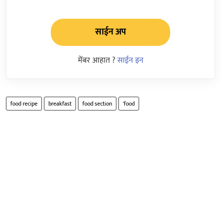
साईन अप
मेंबर आहात ?
साईन इन
food recipe
breakfast
food section
'food