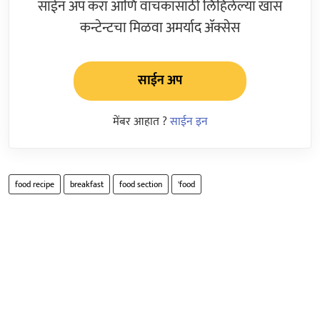
साईन अप करा आणि वाचकांसाठी लिहिलेल्या खास
कन्टेन्टचा मिळवा अमर्याद ॲक्सेस
साईन अप
मेंबर आहात ?
साईन इन
food recipe
breakfast
food section
'food