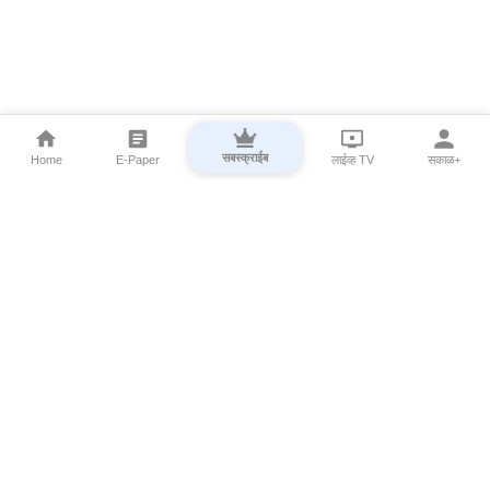
सबस्क्राईब
Home
E-Paper
लाईव्ह TV
सकाळ+
⌄
Marathi News
⌄
About Esakal
⌄
Digital Products