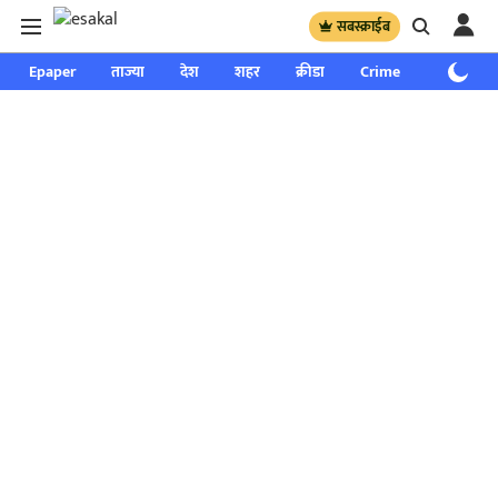
सबस्क्राईब
Epaper
ताज्या
देश
शहर
क्रीडा
Crime
साप्ताहिक