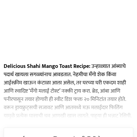
Delicious Shahi Mango Toast Recipe:
उन्हाळ्यात आंब्याचे
पदार्थ खायला सगळ्यांनाच आवडतात. नेहमीचा मँगो शेक किंवा
आईस्क्रीम खाऊन कंटाळा आला असेल, तर घरच्या घरी एकदम शाही
आणि स्वादिष्ट ‘मँगो मलाई टोस्ट’ नक्की ट्राय करा. ब्रेड, आंबा आणि
पनीरपासून तयार होणारी ही स्वीट डिश फक्त २० मिनिटांत तयार होते.
वरून ड्रायफ्रुट्सची सजावट आणि आतमध्ये मऊ मलाईदार फिलिंग
यामुळे प्रत्येक घासाची चव आणखी खास लागते. पाहूया ही भन्नाट रेसिपी.