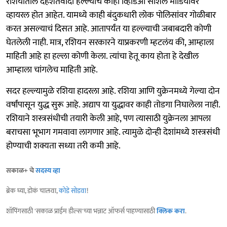
रशियातील दहशतवादी हल्ल्याचे काही व्हिडिओ सोशल मीडियावर
व्हायरल होत आहेत. यामध्ये काही बंदुकधारी लोक पोलिसांवर गोळीबार
करत असल्याचं दिसत आहे. आतापर्यंत या हल्ल्याची जबाबदारी कोणी
घेतलेली नाही. मात्र, रशियन सरकारने याप्रकरणी म्हटलंय की, आम्हाला
माहिती आहे हा हल्ला कोणी केला. त्यांचा हेतू काय होता हे देखील
आम्हाला चांगलेच माहिती आहे.
सदर हल्ल्यामुळे रशिया हादरला आहे. रशिया आणि युक्रेनमध्ये गेल्या दोन
वर्षांपासून युद्ध सुरू आहे. अद्याप या युद्धावर काही तोडगा निघालेला नाही.
रशियाने शस्त्रसंधीची तयारी केली आहे, पण त्यासाठी युक्रेनला आपला
बराचसा भूभाग गमवावा लागणार आहे. त्यामुळे दोन्ही देशांमध्ये शस्त्रसंधी
होण्याची शक्यता सध्या तरी कमी आहे.
सकाळ+ चे
सदस्य व्हा
ब्रेक घ्या, डोकं चालवा,
कोडे सोडवा
!
शॉपिंगसाठी 'सकाळ प्राईम डील्स'च्या भन्नाट ऑफर्स पाहण्यासाठी
क्लिक करा
.