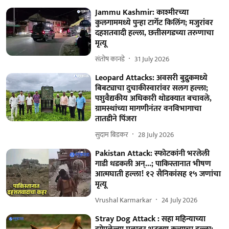
Jammu Kashmir: काश्मीरच्या
कुलगाममध्ये पुन्हा टार्गेट किलिंग; मजुरांवर
दहशतवादी हल्ला, छत्तीसगडच्या तरुणाचा
मृत्यू
संतोष कानडे
31 July 2026
Leopard Attacks: अवसरी बुद्रुकमध्ये
बिबट्याचा दुचाकीस्वारांवर सलग हल्ला;
पशुवैद्यकीय अधिकारी थोडक्यात बचावले,
ग्रामस्थांच्या मागणीनंतर वनविभागाचा
तातडीने पिंजरा
सुदाम बिडकर
28 July 2026
Pakistan Attack: स्फोटकांनी भरलेली
गाडी धडकली अन्...; पाकिस्तानात भीषण
आत्मघाती हल्ला! १२ सैनिकांसह १५ जणांचा
मृत्यू
Vrushal Karmarkar
24 July 2026
Stray Dog Attack : सहा महिन्याच्या