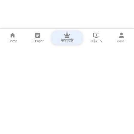
सबस्क्राईब
Home
E-Paper
लाईव्ह TV
सकाळ+
⌄
Marathi News
⌄
About Esakal
⌄
Digital Products