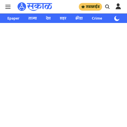
सबस्क्राईब
Epaper
ताज्या
देश
शहर
क्रीडा
Crime
साप्ताहिक