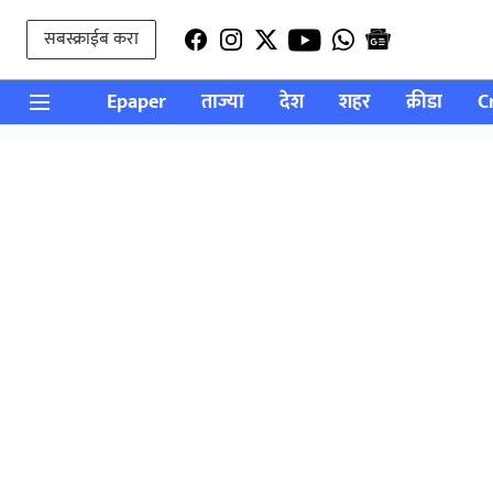
सबस्क्राईब करा
Epaper
ताज्या
देश
शहर
क्रीडा
C