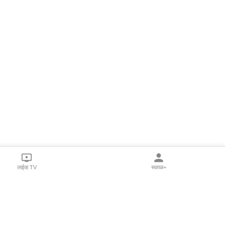
लाईव्ह TV
सकाळ+