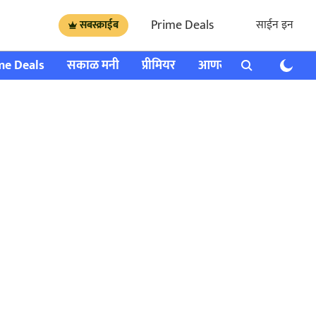
Prime Deals
साईन इन
सबस्क्राईब
me Deals
सकाळ मनी
प्रीमियर
आणखी
राशी भविष्य