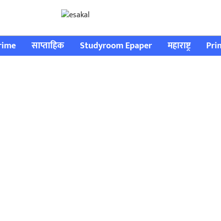
rime
साप्ताहिक
Studyroom Epaper
महाराष्ट्र
Pri