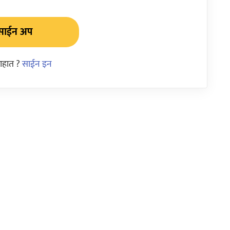
साईन अप
आहात ?
साईन इन