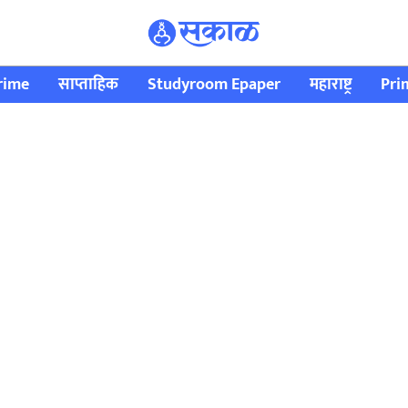
rime
साप्ताहिक
Studyroom Epaper
महाराष्ट्र
Pri