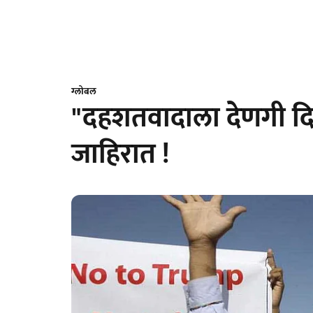
ग्लोबल
"दहशतवादाला देणगी दिल
जाहिरात !