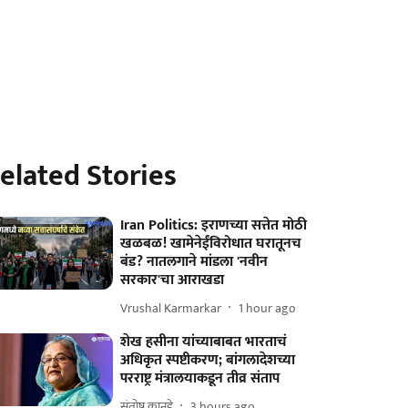
elated Stories
Iran Politics: इराणच्या सत्तेत मोठी
खळबळ! खामेनेईंविरोधात घरातूनच
बंड? नातलगाने मांडला 'नवीन
सरकार'चा आराखडा
Vrushal Karmarkar
1 hour ago
शेख हसीना यांच्याबाबत भारताचं
अधिकृत स्पष्टीकरण; बांगलादेशच्या
परराष्ट्र मंत्रालयाकडून तीव्र संताप
संतोष कानडे
3 hours ago