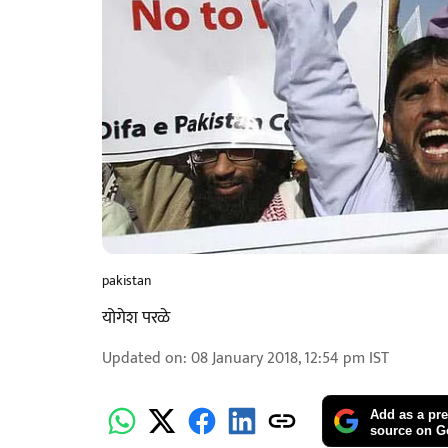
pakistan
योगेश परळे
Updated on
:
08 January 2018, 12:54 pm
IST
Add as a pre
source on G