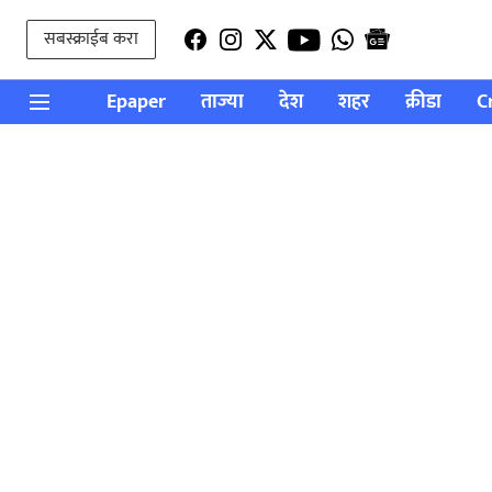
सबस्क्राईब करा
Epaper
ताज्या
देश
शहर
क्रीडा
C