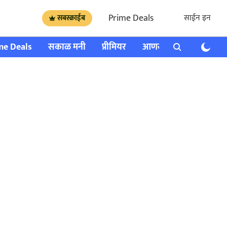
Prime Deals
साईन इन
सबस्क्राईब
me Deals
सकाळ मनी
प्रीमियर
आणखी
राशी भविष्य