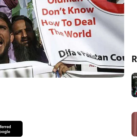
R
ferred
oogle