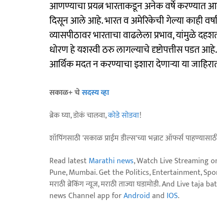
आणण्याचा प्रयत्न भारताकडून अनेक वर्षे करण्यात आला
दिसून आले आहे. भारत व अमेरिकेची गेल्या काही व
व्यासपीठावर भारताचा वाढलेला प्रभाव, यांमुळे दहश
धोरण हे यशस्वी ठरु लागल्याचे दृष्टोपत्तीस पडत आहे. 
आर्थिक मदत न करण्याचा इशारा देणाऱ्या या जाहिराती
सकाळ+ चे
सदस्य व्हा
ब्रेक घ्या, डोकं चालवा,
कोडे सोडवा
!
शॉपिंगसाठी 'सकाळ प्राईम डील्स'च्या भन्नाट ऑफर्स पाहण्यासा
Read latest
Marathi news
, Watch Live Streaming o
Pune, Mumbai. Get the Politics, Entertainment, Sports
मराठी ब्रेकिंग न्यूज, मराठी ताज्या घडामोडी. And Live t
news Channel app for
Android
and
IOS
.