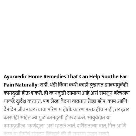
Ayurvedic Home Remedies That Can Help Soothe Ear
Pain Naturally:
सर्दी, थंडी किंवा कधी काही दुखापत झाल्यामुळेही
कानदुखी होऊ शकते. ही कानदुखी सामान्य आहे असं समजून बरेचजण
याकडे दुर्लक्ष करतात. पण जेव्हा वेदना वाढतात तेव्हा झोप, काम आणि
दैनंदिन जीवनावर त्याचा परिणाम होतो. कारण फक्त हीच नाही, तर इतर
कारणंही आहेत ज्यामुळे कानदुखी होऊ शकते. आयुर्वेदात या
कानदुखीला "कर्णशूल" असं म्हटलं जातं. शरीरातल्या वात, पित्त आणि
कफ या दोषांचं संतुलन बिघडलं की ही समस्या उद्भवू शकते.