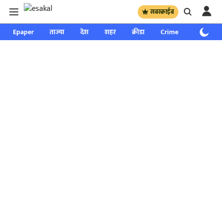
सबस्क्राईब
Epaper
ताज्या
देश
शहर
क्रीडा
Crime
साप्ताहिक