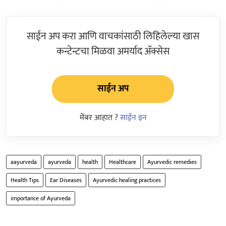
साईन अप करा आणि वाचकांसाठी लिहिलेल्या खास
कन्टेन्टचा मिळवा अमर्याद ॲक्सेस
साईन अप
मेंबर आहात ?
साईन इन
aayurveda
ayurveda
health
Healthcare
Ayurvedic remedies
Health Tips
Ear Diseases
Ayurvedic healing practices
importance of Ayurveda