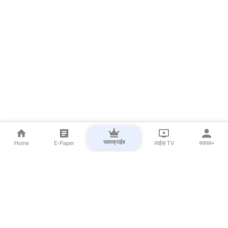
सबस्क्राईब
Home
E-Paper
लाईव्ह TV
सकाळ+