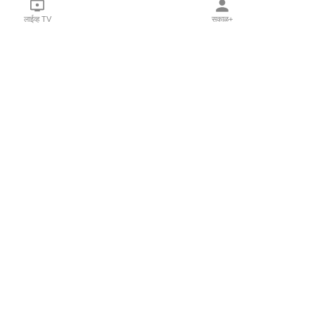
लाईव्ह TV
सकाळ+
l Programs
Print Products
Sakal Saptahik
hka
Family Doctor
 Crowdfunding
Sakal Publications
orm Pune India