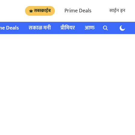
Prime Deals
साईन इन
सबस्क्राईब
me Deals
सकाळ मनी
प्रीमियर
आणखी
राशी भविष्य