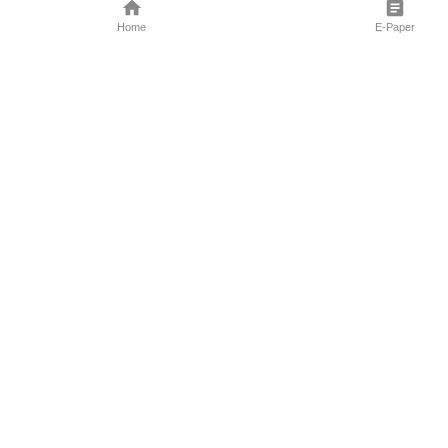
Home
E-Paper
Follow Us
Marathi News
Maharashtra N
Entertainment 
Sports News
Mumbai News