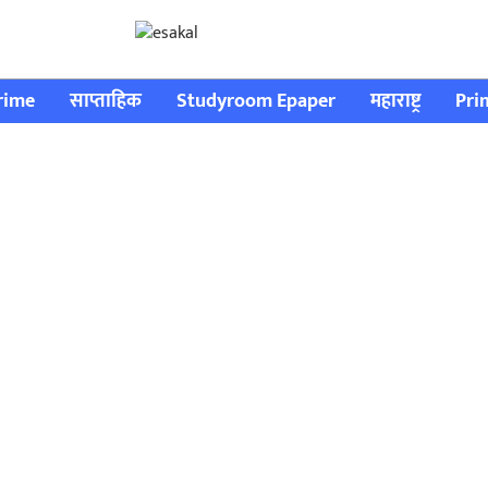
rime
साप्ताहिक
Studyroom Epaper
महाराष्ट्र
Pri