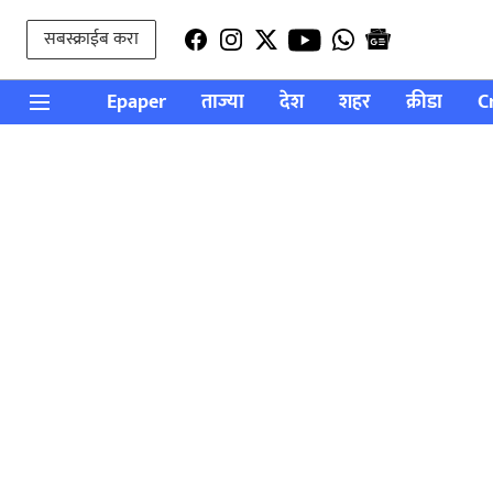
सबस्क्राईब करा
Epaper
ताज्या
देश
शहर
क्रीडा
C