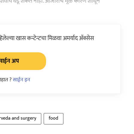
रणाशिवाय घडू शकत नाही. आजाराचे मूळ कारण शोधून
ेल्या खास कन्टेन्टचा मिळवा अमर्याद ॲक्सेस
साईन अप
आहात ?
साईन इन
rveda and surgery
food