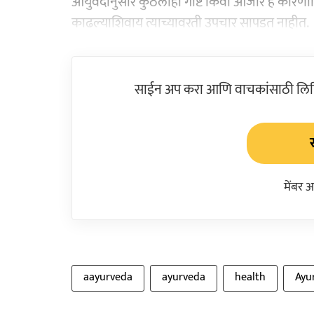
आयुर्वेदानुसार कुठलीही गोष्ट किंवा आजार हे का
काढल्याशिवाय त्याच्यावरती उपचार सापडत नाहीत.
साईन अप करा आणि वाचकांसाठी लिहिल
मेंबर 
aayurveda
ayurveda
health
Ayu