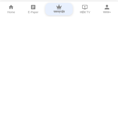
सबस्क्राईब
Home
E-Paper
लाईव्ह TV
सकाळ+
⌄
Marathi News
⌄
About Esakal
⌄
Digital Products
⌄
Sakal Programs