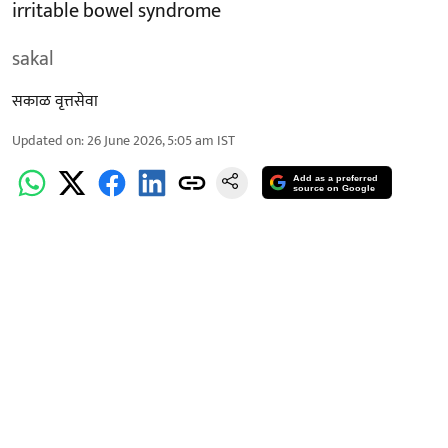
irritable bowel syndrome
sakal
सकाळ वृत्तसेवा
Updated on
:
26 June 2026, 5:05 am
IST
Add as a preferred
source on Google