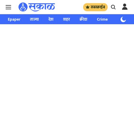
सबस्क्राईब
Epaper
ताज्या
देश
शहर
क्रीडा
Crime
साप्ताहिक