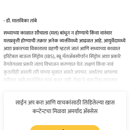
- डॉ. मालविका तांबे
सध्याच्या काळात शौचाला (मल) बांधून न होण्याचे किंवा वारंवार
मलप्रवृत्ती होण्याची तक्रार अनेक व्यक्तींमध्ये आढळत आहे. आयुर्वेदामध्ये
अशा प्रकारच्या विकाराला ग्रहणी म्हटलं जातं आणि सध्याच्या काळात
इरिटेबल बाऊल सिंड्रोम (IBS), स्प्रू मॅलअ‍ॅबसॉर्प्शन सिंड्रोम अशा प्रकारे
वेगवेगळ्या प्रकारे त्याचं विभाजन करण्यात येतं. लक्षणं किंवा नावं
कुठलीही असली तरी याच्या मुळात असते अपचन. अर्थातच आपल्या
शरीरात अग्नी व्यवस्थित काम करत नाही, तेव्हा हे त्रास दिसू लागतात.
साईन अप करा आणि वाचकांसाठी लिहिलेल्या खास
कन्टेन्टचा मिळवा अमर्याद ॲक्सेस