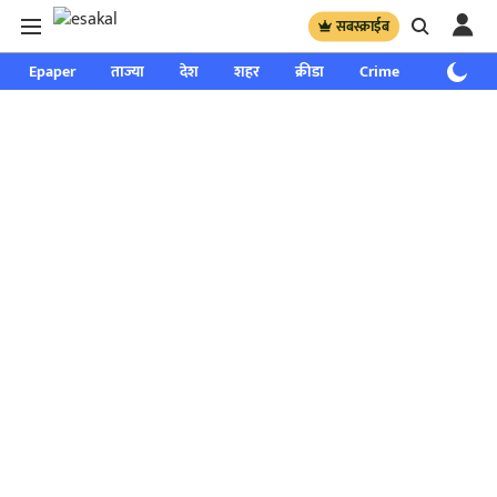
सबस्क्राईब
Epaper
ताज्या
देश
शहर
क्रीडा
Crime
साप्ताहिक