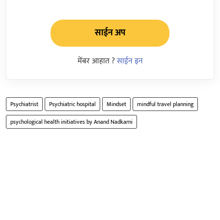
साईन अप
मेंबर आहात ?
साईन इन
Psychiatrist
Psychiatric hospital
Mindset
mindful travel planning
psychological health initiatives by Anand Nadkarni