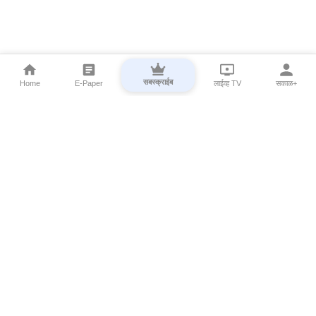
सबस्क्राईब
Home
E-Paper
लाईव्ह TV
सकाळ+
⌄
Marathi News
⌄
About Esakal
⌄
Digital Products