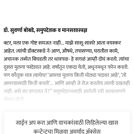
डॉ. सुवर्णा बोबडे, समुपदेशक व मानसशास्त्रज्ञ
क्टर, मला एक गोष्ट समजत नाही... माझे सासू-सासरे आता वयस्कर
आहेत. त्यांची डॉक्टरकडे ने-आण, औषधे, तपासण्या, घरातील कामे,
अचानक तब्येत बिघडली तर धावपळ- हे सगळं आम्ही दोघं करतो. त्यांचा
दुसरा मुलगा परदेशात आहे. वर्षातून एकदा येतो, अधूनमधून फोन करतो.
पण कौतुक मात्र त्याचेच! ‘आमचा मुलगा किती मोठ्या पदावर आहे’, ‘तो
आमच्यासाठी किती करतो’... आणि आम्ही जे रोज करतोय त्याची दखलही
नाही. असे का वागतात ते?’’ समुपदेशनासाठी आलेली स्त्री अस्वस्थपणे
बोलत होती.
साईन अप करा आणि वाचकांसाठी लिहिलेल्या खास
कन्टेन्टचा मिळवा अमर्याद ॲक्सेस