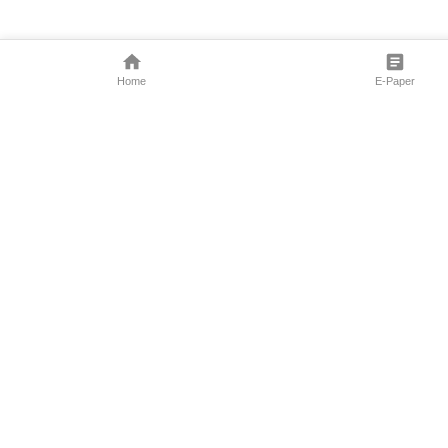
Home
E-Paper
Follow Us
Marathi News
Maharashtra N
Entertainment 