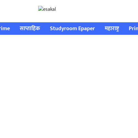
rime
साप्ताहिक
Studyroom Epaper
महाराष्ट्र
Pri