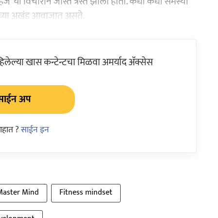
ाहिजे’ या विचाराने जास्त त्रस्त झाली होती. कधी कधी समस्या
राच्या अखंड आवाजात असते.
ेल्या खास कन्टेन्टचा मिळवा अमर्याद ॲक्सेस
साईन अप
आहात ?
साईन इन
Master Mind
Fitness mindset