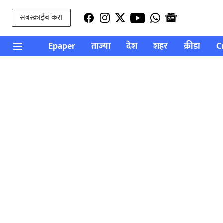
सबस्क्राईब करा
Epaper
ताज्या
देश
शहर
क्रीडा
C