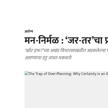
आरोग्य
मन-निर्मळ : ‘जर-तर’चा प्र
‘व्हॉट इफ?’च्या अखंड विचारसाखळीत अडकलेल्या मनाला
असण्याचा हट्ट जास्त थकवतो