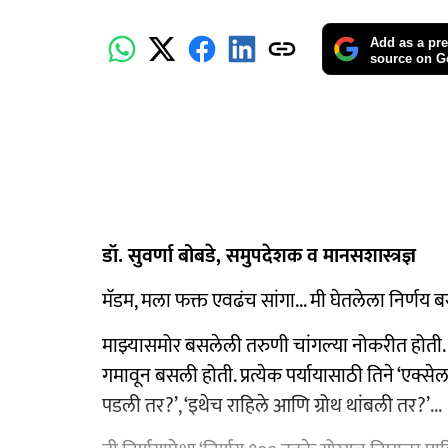
Add as a pre
source on G
डॉ. सुवर्णा बोबडे, समुपदेशक व मानसशास्त्रज्ञ
मॅडम, मला फक्त एवढंच सांगा... मी घेतलेला निर्णय ब
माझ्यासमोर बसलेली तरुणी चांगल्या नोकरीत होती.
गमावून बसली होती. प्रत्येक पर्यायासाठी तिने ‘एक्
पडली तर?’, ‘इथेच राहिले आणि ग्रोथ थांबली तर?’...