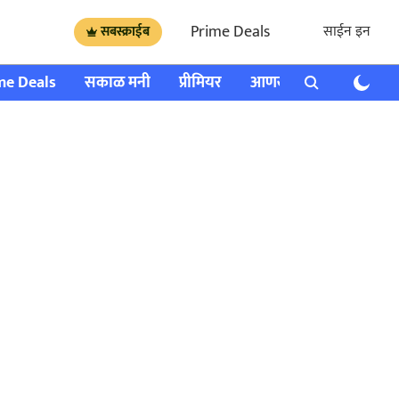
Prime Deals
साईन इन
सबस्क्राईब
me Deals
सकाळ मनी
प्रीमियर
आणखी
राशी भविष्य