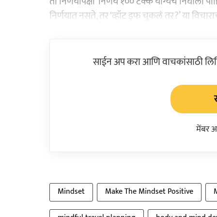
ती निर्णयापेक्षा ‘निर्णय १०० टक्के योग्यच निघाला प
निर्णयात नसते, तर ‘व्हॉट इफ चुकलं तर?’ या विचा
साईन अप करा आणि वाचकांसाठी लिहिल
मेंबर 
Mindset
Make The Mindset Positive