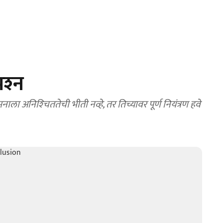
श्‍न
 अनिश्‍चिततेची भीती नव्हे, तर तिच्यावर पूर्ण नियंत्रण हवे