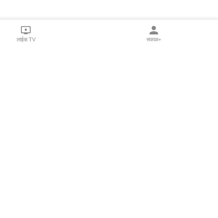
लाईव्ह TV
सकाळ+
l Programs
Print Products
Sakal Saptahik
hka
Family Doctor