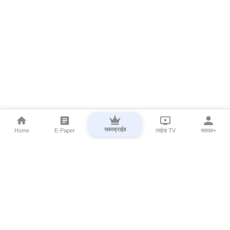
सबस्क्राईब
Home
E-Paper
लाईव्ह TV
सकाळ+