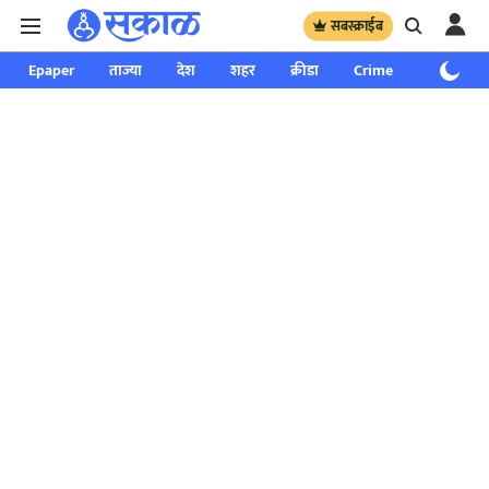
सबस्क्राईब
Epaper
ताज्या
देश
शहर
क्रीडा
Crime
साप्ताहिक