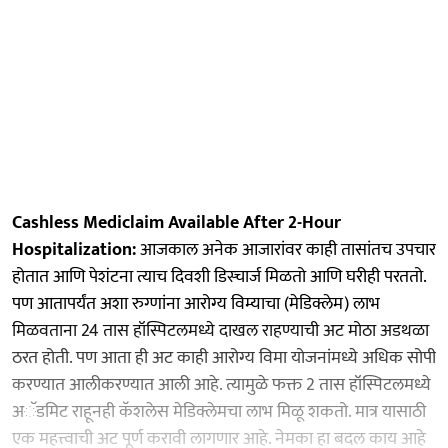
Cashless Mediclaim Available After 2-Hour
Hospitalization:
आजकाल अनेक आजारांवर काही तासांतच उपचार
होतात आणि पेशंटना त्याच दिवशी डिस्चार्ज मिळतो आणि घरीही परततो.
पण आतापर्यंत अशा रुग्णांना आरोग्य विम्याचा (मेडिक्लेम) लाभ
मिळवताना 24 तास हॉस्पिटलमध्ये दाखल राहण्याची अट मोठा अडथळा
ठरत होती. पण आता ही अट काही आरोग्य विमा योजनांमध्ये अधिक सोपी
करण्यात आलीकरण्यात आली आहे. त्यामुळे फक्त 2 तास हॉस्पिटलमध्ये
अॅडमिट राहूनही कॅशलेस मेडिक्लेमचा लाभ मिळू शकतो. मात्र यासाठी
एक महत्त्वाची अट पूर्ण करावी लागणार आहे. नेमका हा बदल काय आहे