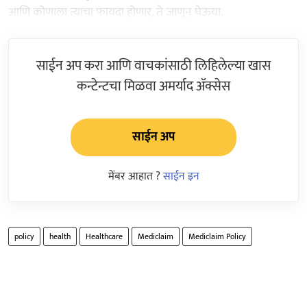
आणि कोणाला त्याचा फायदा होणार, ते जाणून घेऊया.
साईन अप करा आणि वाचकांसाठी लिहिलेल्या खास
कन्टेन्टचा मिळवा अमर्याद ॲक्सेस
साईन अप
मेंबर आहात ?
साईन इन
policy
health
Healthcare
Mediclaim
Mediclaim Policy