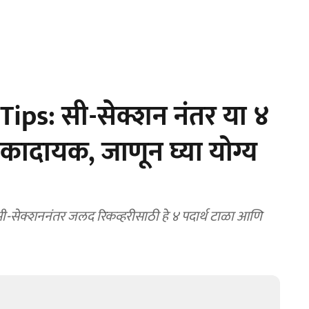
ips: सी-सेक्शन नंतर या ४
ोकादायक, जाणून घ्या योग्य
-सेक्शननंतर जलद रिकव्हरीसाठी हे ४ पदार्थ टाळा आणि