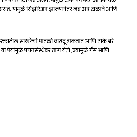
े, जी पचनासाठी जड असते. यामुळे टाके भरायला अधिक वेळ
असते. यामुळे सिझेरिअन झाल्यानंतर जड अन्न टाळावे आणि
ती रक्तातील साखरेची पातळी वाढवू शकतात आणि टाके बरे
या पेयांमुळे पचनसंस्थेवर ताण येतो, ज्यामुळे गॅस आणि