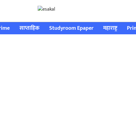
rime
साप्ताहिक
Studyroom Epaper
महाराष्ट्र
Pri