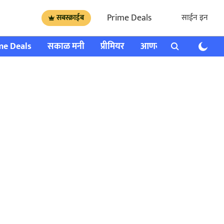
Prime Deals
साईन इन
सबस्क्राईब
me Deals
सकाळ मनी
प्रीमियर
आणखी
राशी भविष्य