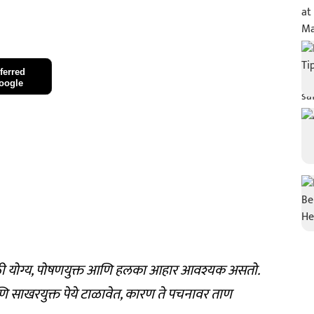
ferred
oogle
ठी योग्य, पोषणयुक्त आणि हलका आहार आवश्यक असतो.
ि साखरयुक्त पेये टाळावेत, कारण ते पचनावर ताण