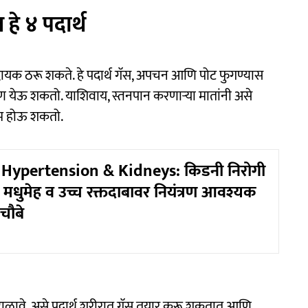
हे ४ पदार्थ
दायक ठरू शकते. हे पदार्थ गॅस, अपचन आणि पोट फुगण्यास
ण येऊ शकतो. याशिवाय, स्तनपान करणाऱ्या मातांनी असे
णाम होऊ शकतो.
 Hypertension & Kidneys: किडनी निरोगी
 मधुमेह व उच्च रक्तदाबावर नियंत्रण आवश्यक
चौबे
 टाळावे. असे पदार्थ शरीरात गॅस तयार करू शकतात आणि