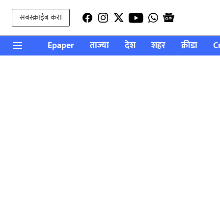
सबस्क्राईब करा
Epaper
ताज्या
देश
शहर
क्रीडा
C