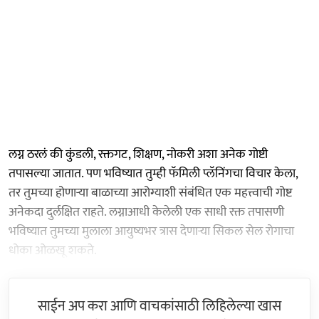
लग्न ठरलं की कुंडली, रक्तगट, शिक्षण, नोकरी अशा अनेक गोष्टी
तपासल्या जातात. पण भविष्यात तुम्ही फॅमिली प्लॅनिंगचा विचार केला,
तर तुमच्या होणाऱ्या बाळाच्या आरोग्याशी संबंधित एक महत्त्वाची गोष्ट
अनेकदा दुर्लक्षित राहते. लग्नाआधी केलेली एक साधी रक्त तपासणी
भविष्यात तुमच्या मुलाला आयुष्यभर त्रास देणाऱ्या सिकल सेल रोगाचा
धोका ओळखू शकते.
साईन अप करा आणि वाचकांसाठी लिहिलेल्या खास