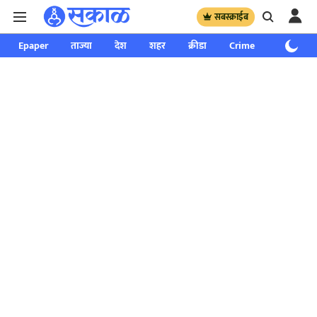
सबस्क्राईब
Epaper
ताज्या
देश
शहर
क्रीडा
Crime
साप्ताहिक