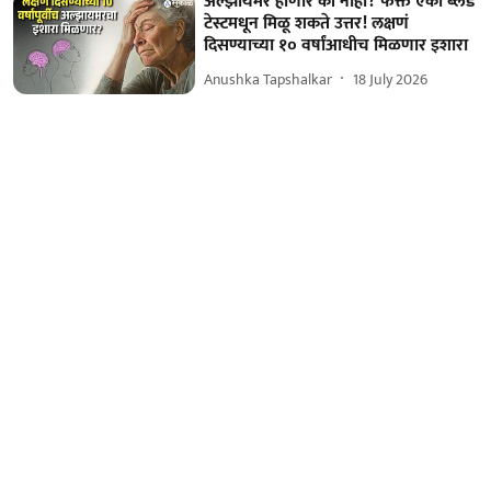
अल्झायमर होणार की नाही? फक्त एका ब्लड
टेस्टमधून मिळू शकते उत्तर! लक्षणं
दिसण्याच्या १० वर्षांआधीच मिळणार इशारा
Anushka Tapshalkar
18 July 2026