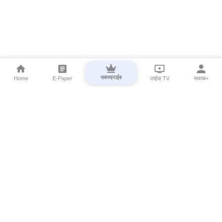
सबस्क्राईब
Home
E-Paper
लाईव्ह TV
सकाळ+
⌄
Marathi News
⌄
About Esakal