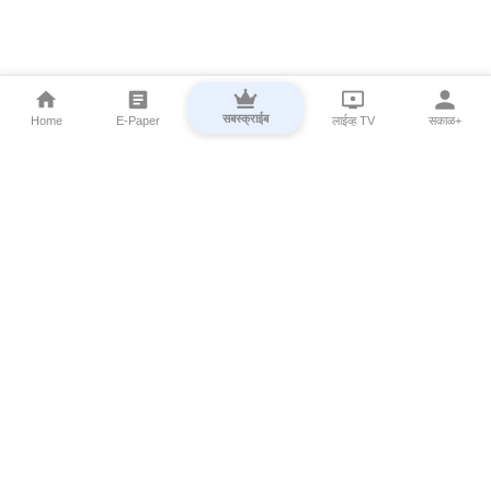
सबस्क्राईब
Home
E-Paper
लाईव्ह TV
सकाळ+
⌄
Marathi News
⌄
About Esakal
⌄
Digital Products