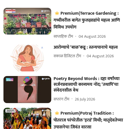
Premium|Terrace Gardening :
गच्चीवरील बागेत फुलझाडांचे महत्त्व आणि
विविध उपयोग
साप्ताहिक टीम
04 August 2026
आरोग्याचे ‘बाळ’कडू : स्तन्यपानाचे महत्त्व
सकाळ डिजिटल टीम
04 August 2026
Poetry Beyond Words : दहा वर्षांच्या
सर्जनप्रवासाची काव्यमय नोंद; ‘तथापि’चा
संवेदनशील वेध
सप्तरंग टीम
26 July 2026
Premium|Potraj Tradition :
पोतराज परंपरेतील ‘इरडं’ विधी; मातृदेवतेच्या
उपासनेचा जिवंत वारसा