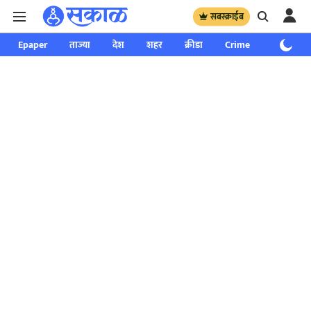
सबस्क्राईब
Epaper
ताज्या
देश
शहर
क्रीडा
Crime
साप्ताहिक