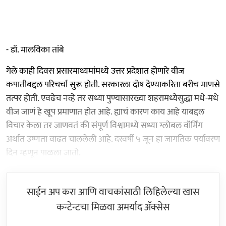
- डॉ. मालविका तांबे
गेले काही दिवस प्रसारमाध्यमांमध्ये उत्तर प्रदेशात होणारे वीज
कपातीबद्दल परिचर्चा सुरू होती. सरकारला दोष देण्याकरिता बरीच माणसे
तत्पर होती. एवढेच नव्हे तर सध्या पुण्यासारख्या शहरामध्येसुद्धा मधे-मधे
वीज जाणं हे खूप प्रमाणात होत आहे. ह्याचं कारण काय आहे याबद्दल
विचार केला तर जाणवतं की संपूर्ण विश्वामध्ये सध्या ग्लोबल वॉर्मिंग
अर्थात उष्णता वाढत चाललेली आहे. दरवर्षी ५ जून हा जागतिक पर्यावरण
दिन म्हणून पाळला जातो.
साईन अप करा आणि वाचकांसाठी लिहिलेल्या खास
कन्टेन्टचा मिळवा अमर्याद ॲक्सेस