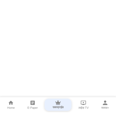
सबस्क्राईब
Home
E-Paper
लाईव्ह TV
सकाळ+