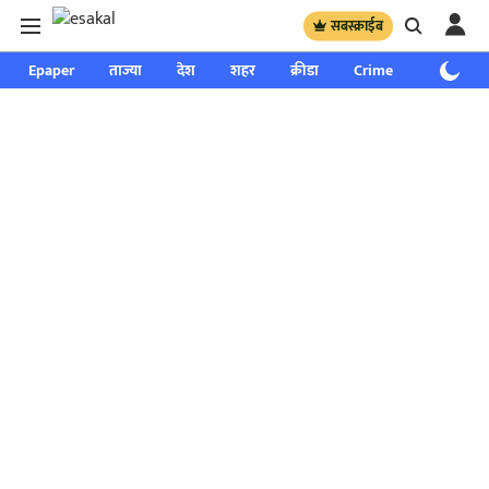
सबस्क्राईब
Epaper
ताज्या
देश
शहर
क्रीडा
Crime
साप्ताहिक