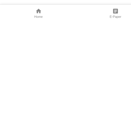
Home
E-Paper
Follow Us
Marathi News
Maharashtra N
Entertainment 
Sports News