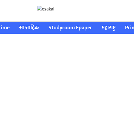
rime
साप्ताहिक
Studyroom Epaper
महाराष्ट्र
Pri