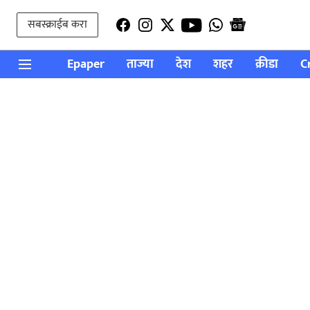
सबस्क्राईब करा
Epaper
ताज्या
देश
शहर
क्रीडा
C