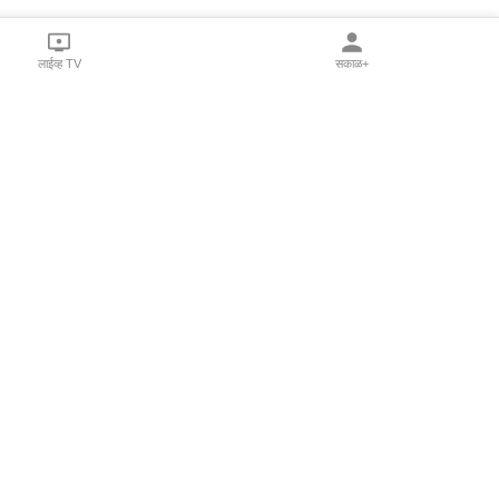
लाईव्ह TV
सकाळ+
l Programs
Print Products
Sakal Saptahik
hka
Family Doctor
 Crowdfunding
Sakal Publications