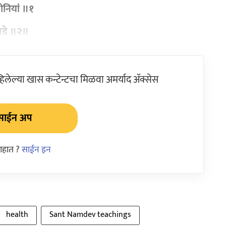
ाणोनियां ॥१
ं पडे ॥२॥
ेल्या खास कन्टेन्टचा मिळवा अमर्याद ॲक्सेस
साईन अप
आहात ?
साईन इन
health
Sant Namdev teachings