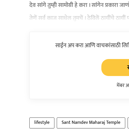
देव सांगे तुम्ही सामोग्री हे करा । सांगेन प्रकारा ज
तेणें सर्व काज साधेल तुमचें । ठेविलें ठायींचे ठायी
साईन अप करा आणि वाचकांसाठी लिहिल
मेंबर 
lifestyle
Sant Namdev Maharaj Temple