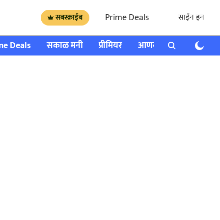
Prime Deals
साईन इन
सबस्क्राईब
me Deals
सकाळ मनी
प्रीमियर
आणखी
राशी भविष्य