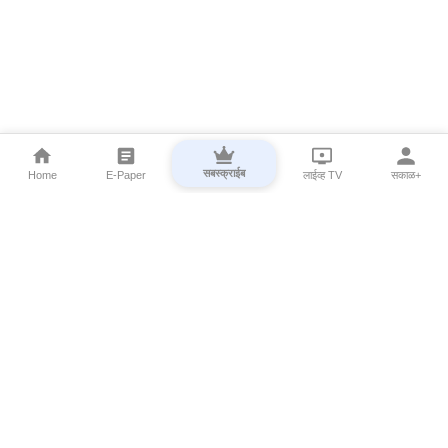
सबस्क्राईब
Home
E-Paper
लाईव्ह TV
सकाळ+
⌄
Marathi News
⌄
About Esakal