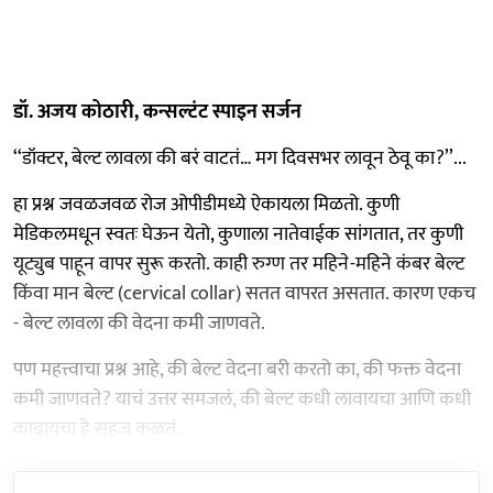
डॉ. अजय कोठारी, कन्सल्टंट स्पाइन सर्जन
‘‘डॉक्टर, बेल्ट लावला की बरं वाटतं… मग दिवसभर लावून ठेवू का?’’...
हा प्रश्न जवळजवळ रोज ओपीडीमध्ये ऐकायला मिळतो. कुणी
मेडिकलमधून स्वतः घेऊन येतो, कुणाला नातेवाईक सांगतात, तर कुणी
यूट्युब पाहून वापर सुरू करतो. काही रुग्ण तर महिने-महिने कंबर बेल्ट
किंवा मान बेल्ट (cervical collar) सतत वापरत असतात. कारण एकच
- बेल्ट लावला की वेदना कमी जाणवते.
पण महत्त्वाचा प्रश्न आहे, की बेल्ट वेदना बरी करतो का, की फक्त वेदना
कमी जाणवते? याचं उत्तर समजलं, की बेल्ट कधी लावायचा आणि कधी
काढायचा हे सहज कळतं.