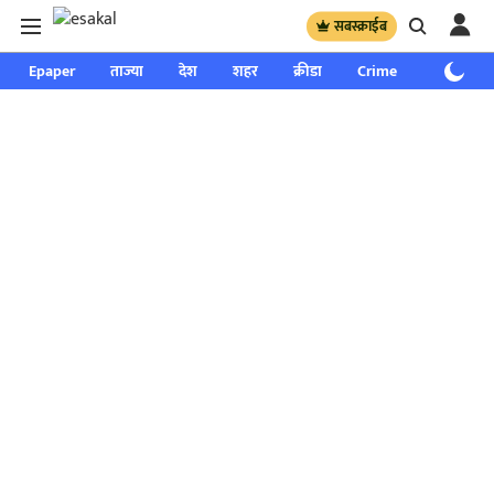
सबस्क्राईब
Epaper
ताज्या
देश
शहर
क्रीडा
Crime
साप्ताहिक