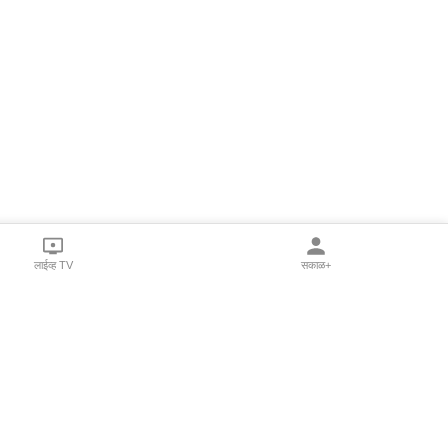
लाईव्ह TV
सकाळ+