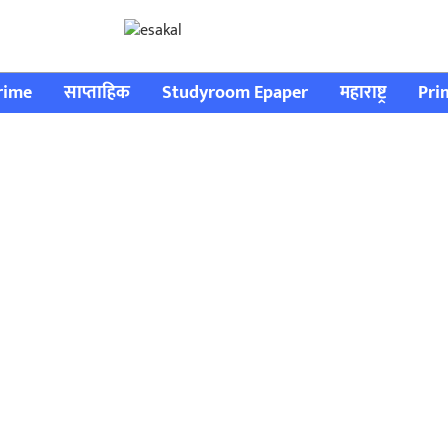
rime
साप्ताहिक
Studyroom Epaper
महाराष्ट्र
Pri