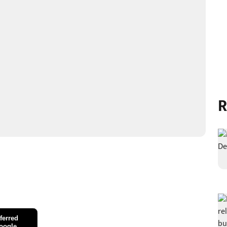
R
ferred
oogle