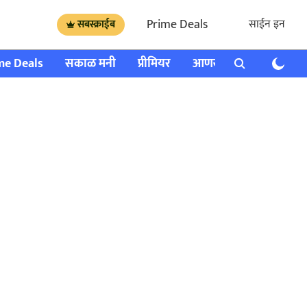
Prime Deals
साईन इन
सबस्क्राईब
me Deals
सकाळ मनी
प्रीमियर
आणखी
राशी भविष्य