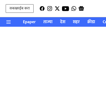
सबस्क्राईब करा
Epaper
ताज्या
देश
शहर
क्रीडा
C