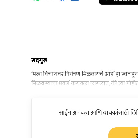
सद्‍गुरू
‘मला विचारांवर नियंत्रण मिळवायचे आहे’ हा स्वतःहून
मिळवण्याचा प्रयत्न’ करायला लागलात, की त्या गोष्टी
साईन अप करा आणि वाचकांसाठी लिहिल