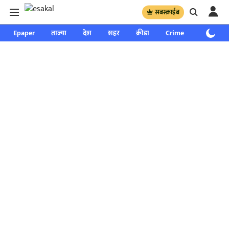
सबस्क्राईब
Epaper
ताज्या
देश
शहर
क्रीडा
Crime
साप्ताहिक