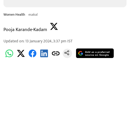
Women Health
esakal
Pooja Karande-Kadam
Updated on
:
13 January 2024, 3:37 pm
IST
Add as a preferred
source on Google