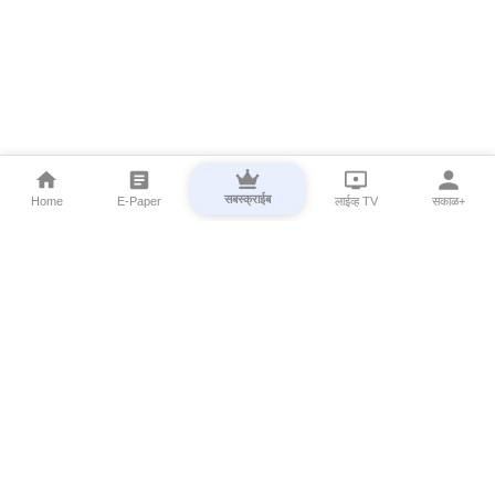
सबस्क्राईब
Home
E-Paper
लाईव्ह TV
सकाळ+
⌄
Marathi News
⌄
About Esakal