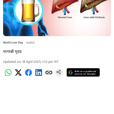
World Liver Day
esakal
भाग्यश्री भुवड
Updated on
:
18 April 2025, 1:32 pm
IST
Add as a preferred
source on Google