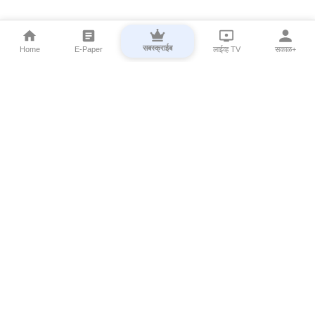
सबस्क्राईब
Home
E-Paper
लाईव्ह TV
सकाळ+
⌄
Marathi News
⌄
About Esakal
⌄
Digital Products
⌄
Sakal Programs