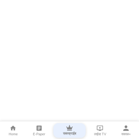
सबस्क्राईब
Home
E-Paper
लाईव्ह TV
सकाळ+