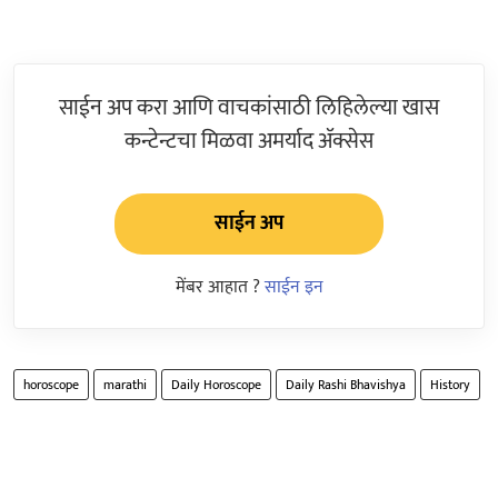
साईन अप करा आणि वाचकांसाठी लिहिलेल्या खास
कन्टेन्टचा मिळवा अमर्याद ॲक्सेस
साईन अप
मेंबर आहात ?
साईन इन
horoscope
marathi
Daily Horoscope
Daily Rashi Bhavishya
History