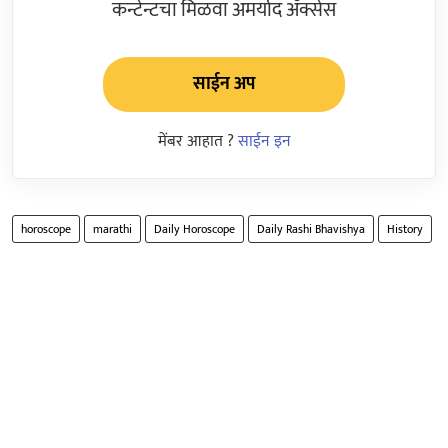
कन्टेन्टचा मिळवा अमर्याद ॲक्सेस
साईन अप
मेंबर आहात ?
साईन इन
horoscope
marathi
Daily Horoscope
Daily Rashi Bhavishya
History