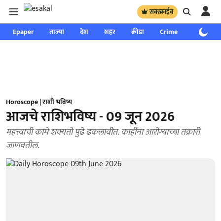
सबस्क्राईब
Epaper
ताज्या
देश
शहर
क्रीडा
Crime
साप्ताहिक
Horoscope | राशी भविष्य
आजचे राशिभविष्य - 09 जून 2026
महत्त्वाची कामे शक्यतो पुढे ढकलावीत. काहींना आरोग्याच्या तक्रारी
जाणवतील.