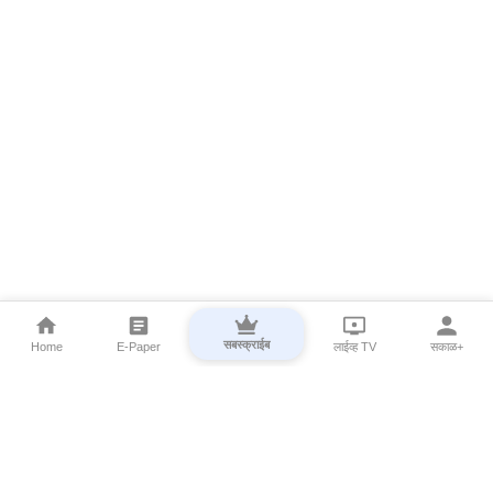
सबस्क्राईब
Home
E-Paper
लाईव्ह TV
सकाळ+