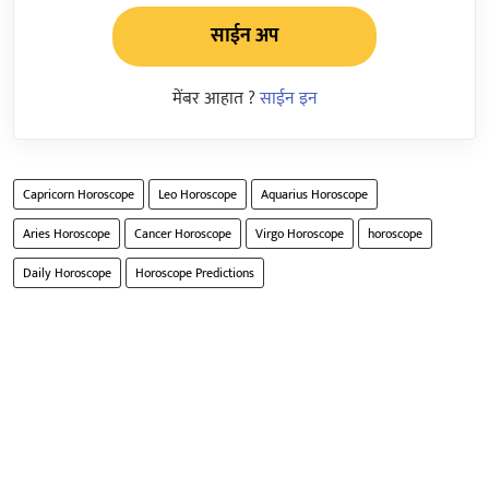
साईन अप
मेंबर आहात ?
साईन इन
Capricorn Horoscope
Leo Horoscope
Aquarius Horoscope
Aries Horoscope
Cancer Horoscope
Virgo Horoscope
horoscope
Daily Horoscope
Horoscope Predictions