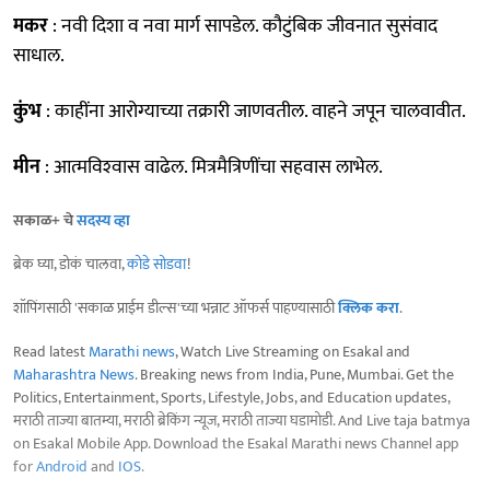
मकर
: नवी दिशा व नवा मार्ग सापडेल. कौटुंबिक जीवनात सुसंवाद
साधाल.
कुंभ
: काहींना आरोग्याच्या तक्रारी जाणवतील. वाहने जपून चालवावीत.
मीन
: आत्मविश्‍वास वाढेल. मित्रमैत्रिणींचा सहवास लाभेल.
सकाळ+ चे
सदस्य व्हा
ब्रेक घ्या, डोकं चालवा,
कोडे सोडवा
!
शॉपिंगसाठी 'सकाळ प्राईम डील्स'च्या भन्नाट ऑफर्स पाहण्यासाठी
क्लिक करा
.
Read latest
Marathi news
, Watch Live Streaming on Esakal and
Maharashtra News
. Breaking news from India, Pune, Mumbai. Get the
Politics, Entertainment, Sports, Lifestyle, Jobs, and Education updates,
मराठी ताज्या बातम्या, मराठी ब्रेकिंग न्यूज, मराठी ताज्या घडामोडी. And Live taja batmya
on Esakal Mobile App. Download the Esakal Marathi news Channel app
for
Android
and
IOS
.