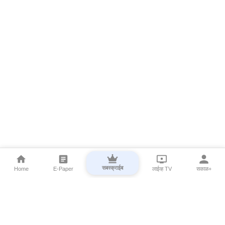
सबस्क्राईब
Home
E-Paper
लाईव्ह TV
सकाळ+