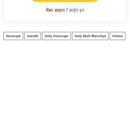
मेंबर आहात ?
साईन इन
horoscope
marathi
Daily Horoscope
Daily Rashi Bhavishya
History