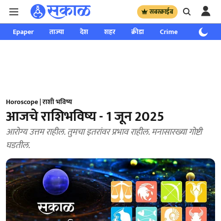
सबस्क्राईब
Epaper
ताज्या
देश
शहर
क्रीडा
Crime
साप्ताहिक
Horoscope | राशी भविष्य
आजचे राशिभविष्य - 1 जून 2025
आरोग्य उत्तम राहील. तुमचा इतरांवर प्रभाव राहील. मनासारख्या गोष्टी
घडतील.