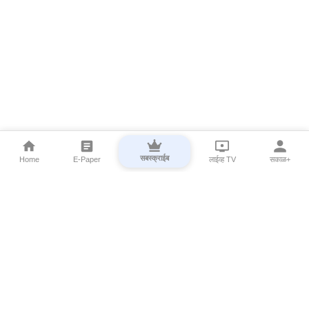
सबस्क्राईब
Home
E-Paper
लाईव्ह TV
सकाळ+
⌄
Marathi News