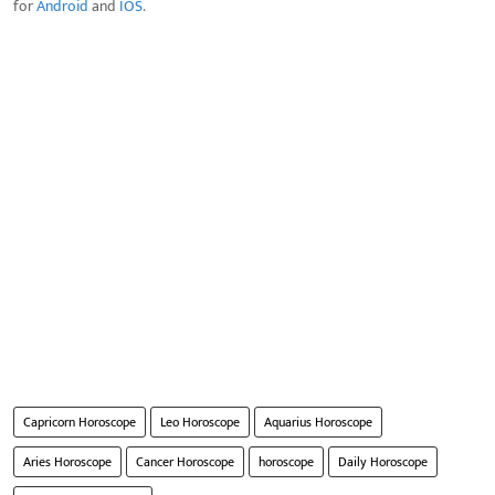
for
Android
and
IOS
.
Capricorn Horoscope
Leo Horoscope
Aquarius Horoscope
Aries Horoscope
Cancer Horoscope
horoscope
Daily Horoscope