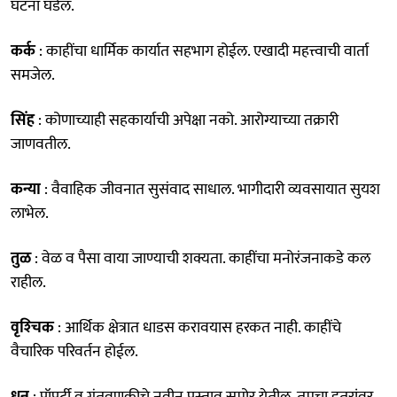
घटना घडेल.
कर्क
: काहींचा धार्मिक कार्यात सहभाग होईल. एखादी महत्त्वाची वार्ता
समजेल.
सिंह
: कोणाच्याही सहकार्याची अपेक्षा नको. आरोग्याच्या तक्रारी
जाणवतील.
कन्या
: वैवाहिक जीवनात सुसंवाद साधाल. भागीदारी व्यवसायात सुयश
लाभेल.
तुळ
: वेळ व पैसा वाया जाण्याची शक्यता. काहींचा मनोरंजनाकडे कल
राहील.
वृश्‍चिक
: आर्थिक क्षेत्रात धाडस करावयास हरकत नाही. काहींचे
वैचारिक परिवर्तन होईल.
धनु
: प्रॉपर्टी व गुंतवणुकीचे नवीन प्रस्ताव समोर येतील. तुमचा इतरांवर