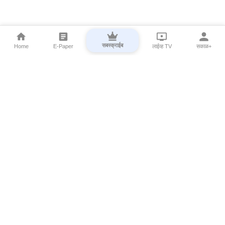
सबस्क्राईब
Home
E-Paper
लाईव्ह TV
सकाळ+
⌄
Marathi News
⌄
About Esakal
⌄
Digital Products
⌄
Sakal Programs