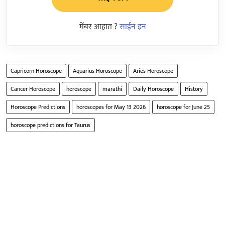
मेंबर आहात ?
साईन इन
Capricorn Horoscope
Aquarius Horoscope
Aries Horoscope
Cancer Horoscope
horoscope
marathi
Daily Horoscope
History
Horoscope Predictions
horoscopes for May 13 2026
horoscope for June 25
horoscope predictions for Taurus