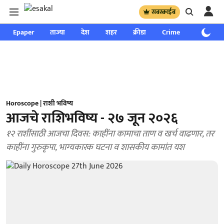
सबस्क्राईब
Epaper
ताज्या
देश
शहर
क्रीडा
Crime
साप्ताहिक
Horoscope | राशी भविष्य
आजचे राशिभविष्य - २७ जून २०२६
१२ राशींसाठी आजचा दिवस: काहींना कामाचा ताण व खर्च वाढणार, तर
काहींना गुरुकृपा, भाग्यकारक घटना व शासकीय कामांत यश