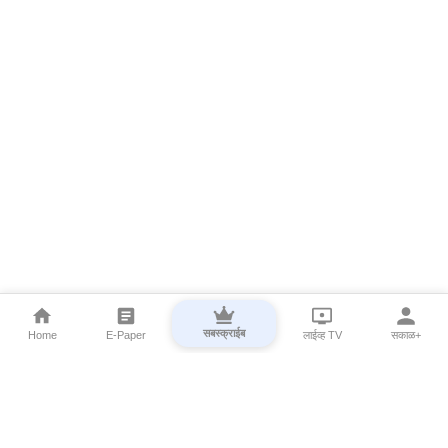
सबस्क्राईब
Home
E-Paper
लाईव्ह TV
सकाळ+