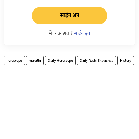
साईन अप
मेंबर आहात ?
साईन इन
horoscope
marathi
Daily Horoscope
Daily Rashi Bhavishya
History