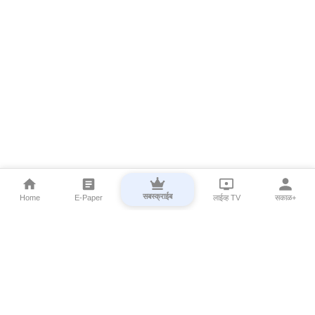
सबस्क्राईब
Home
E-Paper
लाईव्ह TV
सकाळ+