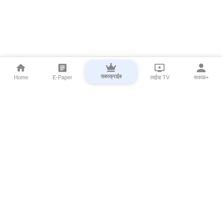
सबस्क्राईब
Home
E-Paper
लाईव्ह TV
सकाळ+
⌄
Marathi News
⌄
About Esakal