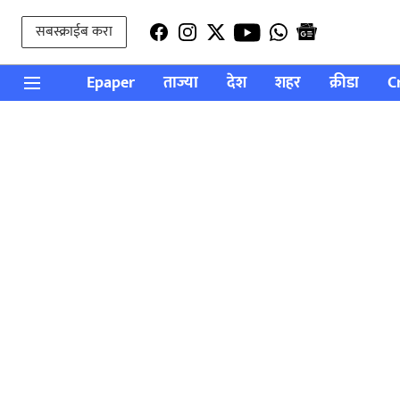
सबस्क्राईब करा
Epaper
ताज्या
देश
शहर
क्रीडा
C