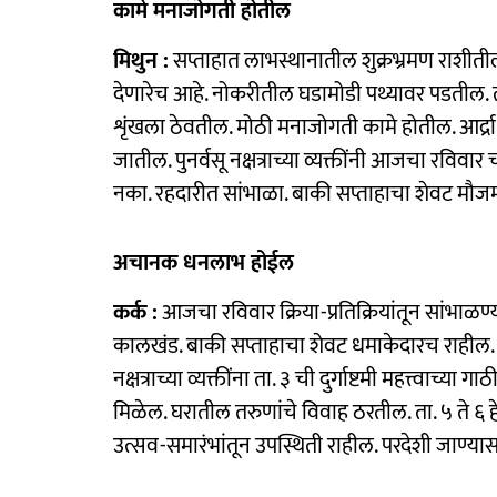
कामे मनाजोगती होतील
मिथुन :
सप्ताहात लाभस्थानातील शुक्रभ्रमण राशीतील 
देणारेच आहे. नोकरीतील घडामोडी पथ्यावर पडतील. ता. ५ 
शृंखला ठेवतील. मोठी मनाजोगती कामे होतील. आर्द्रा न
जातील. पुनर्वसू नक्षत्राच्या व्यक्तींनी आजचा रविव
नका. रहदारीत सांभाळा. बाकी सप्ताहाचा शेवट मौजम
अचानक धनलाभ होईल
कर्क :
आजचा रविवार क्रिया-प्रतिक्रियांतून सांभाळण्याच
कालखंड. बाकी सप्ताहाचा शेवट धमाकेदारच राहील. पुन
नक्षत्राच्या व्यक्तींना ता. ३ ची दुर्गाष्टमी महत्त्वाच
मिळेल. घरातील तरुणांचे विवाह ठरतील. ता. ५ ते ६ 
उत्सव-समारंभांतून उपस्थिती राहील. परदेशी जाण्या