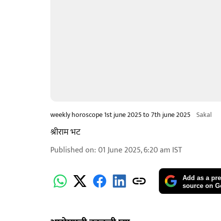
weekly horoscope 1st june 2025 to 7th june 2025
Sakal
श्रीराम भट
Published on
:
01 June 2025, 6:20 am
IST
Add as a pre
source on G