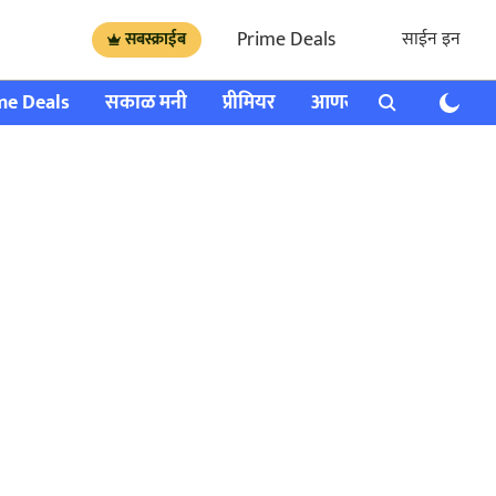
Prime Deals
साईन इन
सबस्क्राईब
me Deals
सकाळ मनी
प्रीमियर
आणखी
राशी भविष्य