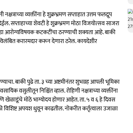
क्षत्राच्या व्यक्तींना हे शुक्रभ्रमण सप्ताहात उत्तम फलद्रूप
 देईल. सप्ताहाच्या शेवटी हे शुक्रभ्रमण मोठा विजयोत्सव साजरा
ंभ थोडा आरोग्यविषयक कटकटींचा ठरण्याची शक्यता आहे. बाकी
ट विलंबित करारमदार करून देणारा ठरेल. कायदेशीर
ाचा. बाकी पुढे ता. ३ च्या अष्टमीनंतर शुभग्रह आपली भूमिका
यिक वसुलीतून निश्चिंत व्हाल. रोहिणी नक्षत्राच्या व्यक्तींना
 खेळाडूंचे मोठे भाग्योदय होणार आहेत. ता. ५ व ६ हे दिवस
्ती विशिष्ट अपयश धुवून काढतील. नोकरीत कर्तृत्वाला उजाळा