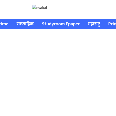
rime
साप्ताहिक
Studyroom Epaper
महाराष्ट्र
Pri