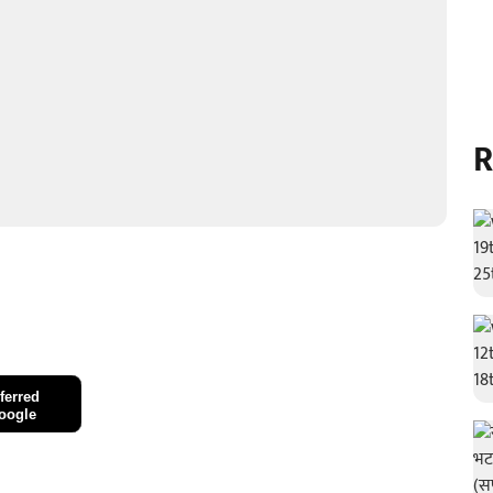
R
ferred
oogle