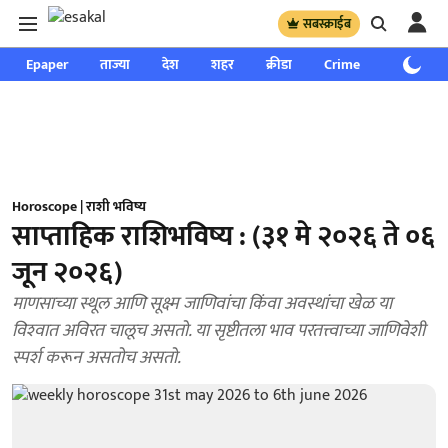
सबस्क्राईब
Epaper
ताज्या
देश
शहर
क्रीडा
Crime
साप्ताहिक
Horoscope | राशी भविष्य
साप्ताहिक राशिभविष्य : (३१ मे २०२६ ते ०६
जून २०२६)
माणसाच्या स्थूल आणि सूक्ष्म जाणिवांचा किंवा अवस्थांचा खेळ या
विश्‍वात अविरत चालूच असतो. या सृष्टीतला भाव परतत्त्वाच्या जाणिवेशी
स्पर्श करून असतोच असतो.