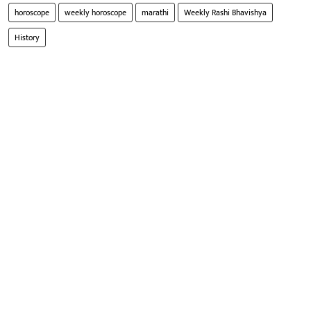
horoscope
weekly horoscope
marathi
Weekly Rashi Bhavishya
History