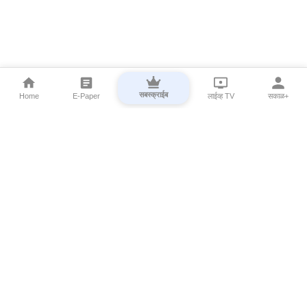
सबस्क्राईब
Home
E-Paper
लाईव्ह TV
सकाळ+
⌄
Marathi News
⌄
About Esakal
⌄
Digital Products