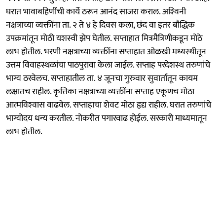
घरात भावाबहिणींची कार्ये ठरून आनंद साजरा कराल. अश्‍विनी
नक्षत्राच्या व्यक्तींना ता. २ ते ४ हे दिवस कला, छंद वा इतर बौद्धिक
उपक्रमांतून मोठी यशस्वी झेप घेतील. सप्ताहात मित्रमैत्रिणीकडून मोठे
लाभ होतील. भरणी नक्षत्राच्या व्यक्तींना सप्ताहात ओळखी मध्यस्थीतून
उत्तम विवाहस्थळांचा पाठपुरावा केला जाईल. सप्ताह परदेशस्थ तरुणांचे
भाग्य ठरवेलच. सप्ताहातील ता. ४ जूनचा गुरुवार सुवार्तांतून कायम
लक्षातच राहील. कृत्तिका नक्षत्राच्या व्यक्तींना सप्ताह एकूणच मोठा
आत्मविश्‍वास वाढवेल. सप्ताहाचा शेवट मोठा हृद्य राहील. घरात तरुणांचे
भाग्योदय धन्य करतील. नोकरीत पगारवाढ होईल. सरकारी माध्यमातून
लाभ होतील.