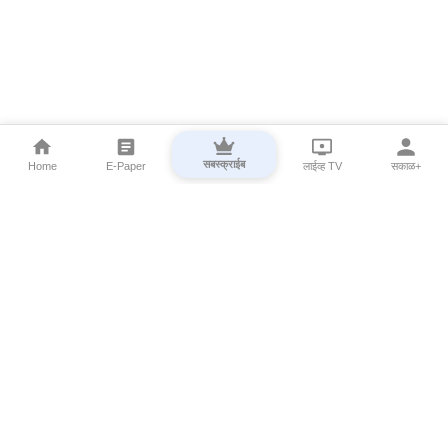
सबस्क्राईब
Home
E-Paper
लाईव्ह TV
सकाळ+
⌄
Marathi News
⌄
About Esakal