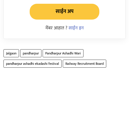
साईन अप
मेंबर आहात ?
साईन इन
Jalgaon
pandharpur
Pandharpur Ashadhi Wari
pandharpur ashadhi ekadashi festival
Railway Recruitment Board