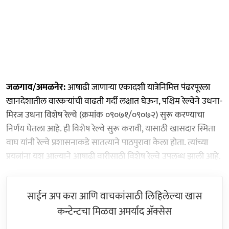
जळगाव/अमळनेर:
आषाढी जाणाऱ्या एकादशी यात्रेनिमित्त पंढरपूरला
खानदेशातील वारकऱ्यांची वाढती गर्दी लक्षात घेऊन, पश्चिम रेल्वेने उधना-
मिरज उधना विशेष रेल्वे (क्रमांक ०९०७१/०९०७२) सुरू करण्याचा
निर्णय घेतला आहे. ही विशेष रेल्वे सुरू करावी, यासाठी खासदार स्मिता
वाघ यांनी रेल्वे प्रशासनाकडे सातत्याने पाठपुरावा केला होता. त्यांच्या
प्रयत्नांना यश आल्याने आषाढी वारीसाठी विशेष रेल्वे उपलब्ध झाली आहे.
साईन अप करा आणि वाचकांसाठी लिहिलेल्या खास
कन्टेन्टचा मिळवा अमर्याद ॲक्सेस