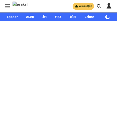
सबस्क्राईब
Epaper
ताज्या
देश
शहर
क्रीडा
Crime
साप्ताहिक