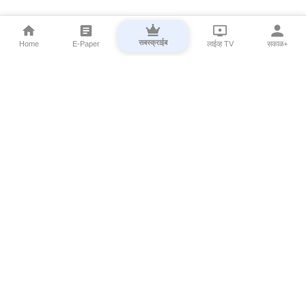
सबस्क्राईब
Home
E-Paper
लाईव्ह TV
सकाळ+
⌄
Marathi News
⌄
About Esakal
⌄
Digital Products
⌄
Sakal Programs
⌄
Print Products