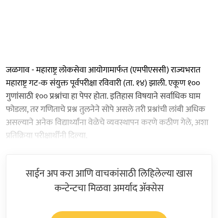
जळगाव - महाराष्ट्र लोकसेवा आयोगामार्फत (एमपीएससी) राज्यभरात
महाराष्ट्र गट-क संयुक्त पूर्वपरीक्षा रविवारी (ता. १४) झाली. एकूण १००
गुणांसाठी १०० प्रश्नांचा हा पेपर होता. इतिहास विषयाने सर्वाधिक घाम
फोडला, तर गणिताचे प्रश्न तुलनेने सोपे असले तरी प्रश्नांची लांबी अधिक
असल्याने अनेक विद्यार्थ्यांना वेळेचे व्यवस्थापन करणे कठीण गेले, अशा
प्रतिक्रिया परीक्षार्थींनी दिल्या.
साईन अप करा आणि वाचकांसाठी लिहिलेल्या खास
कन्टेन्टचा मिळवा अमर्याद ॲक्सेस