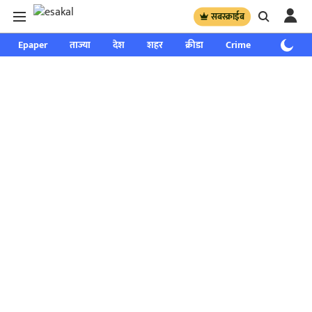
सबस्क्राईब
Epaper
ताज्या
देश
शहर
क्रीडा
Crime
साप्ताहिक