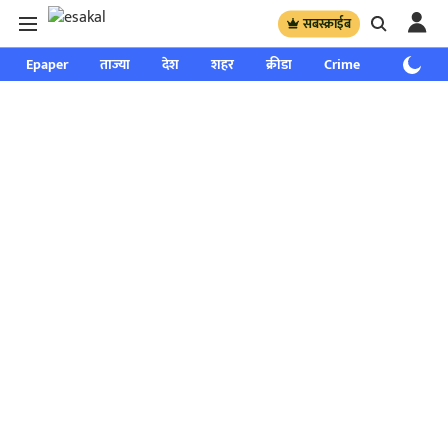
सबस्क्राईब
Epaper
ताज्या
देश
शहर
क्रीडा
Crime
साप्ताहिक