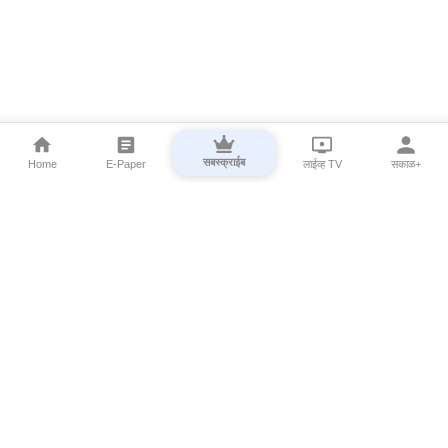
सबस्क्राईब
Home
E-Paper
लाईव्ह TV
सकाळ+
⌄
Marathi News
⌄
About Esakal