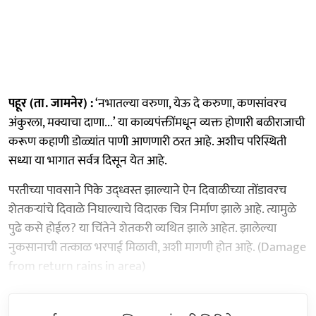
पहूर (ता. जामनेर) :
‘नभातल्या वरुणा, येऊ दे करुणा, कणसांवरच
अंकुरला, मक्याचा दाणा...’ या काव्यपंक्तींमधून व्यक्त होणारी बळीराजाची
करूण कहाणी डोळ्यांत पाणी आणणारी ठरत आहे. अशीच परिस्थिती
सध्या या भागात सर्वत्र दिसून येत आहे.
परतीच्या पावसाने पिके उद्ध्वस्त झाल्याने ऐन दिवाळीच्या तोंडावरच
शेतकऱ्यांचे दिवाळे निघाल्याचे विदारक चित्र निर्माण झाले आहे. त्यामुळे
पुढे कसे होईल? या चिंतेने शेतकरी व्यथित झाले आहेत. झालेल्या
नुकसानाची तत्काळ भरपाई मिळावी, अशी मागणी होत आहे. (Damage
from return rains in area)