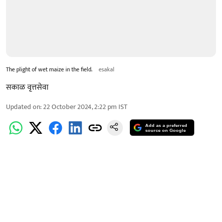
The plight of wet maize in the field.
esakal
सकाळ वृत्तसेवा
Updated on
:
22 October 2024, 2:22 pm
IST
Add as a preferred
source on Google