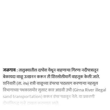
जळगाव
: तालुक्यातील दापोरा येथून वाहणाऱ्या गिरणा नदीपात्रातून
बेकायदा वाळू उत्खनन करून ती शिरसोलीमार्गे वाहतूक केली जाते.
शनिवारी (ता. २७) रात्री वाळूच्या डंपरचा पाठलाग करणाऱ्या महसूल
विभागाच्या पथकासमोर सुसाट कार आडवी उभी (Girna River illegal
sand transportation) करून डंपर पळवून नेले. या प्रकरणी
दोघांविरुद्ध गुन्हे दाखल करण्यात आले.