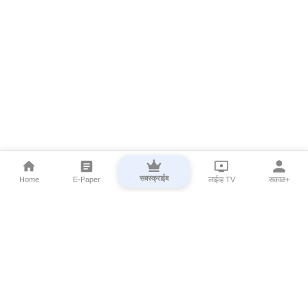
सबस्क्राईब
Home
E-Paper
लाईव्ह TV
सकाळ+