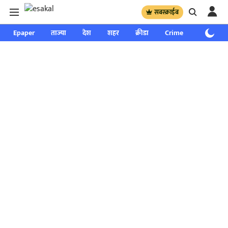
सबस्क्राईब
Epaper
ताज्या
देश
शहर
क्रीडा
Crime
साप्ताहिक