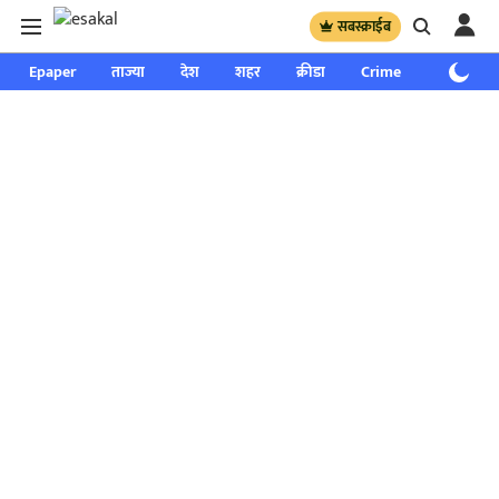
सबस्क्राईब
Epaper
ताज्या
देश
शहर
क्रीडा
Crime
साप्ताहिक