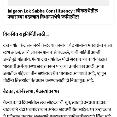
Jalgaon Lok Sabha Constituency : लोकसभेतील
प्रचाराच्या बदल्यात विधानसभेचे ‘कमिटमेंट’!
विकसित राष्ट्रनिर्मितीसाठी...
दहा वर्षांत केंद्र सरकारने केलेल्या कामांचा थेट सामान्य मतदारांना कसा
लाभ झाला, त्यांचे जीवमनमान कसे बदलले, याची माहिती आम्ही
जनतेपुढे मांडतोय. गेल्या दहा वर्षांतील मोदी सरकारच्या कार्यकाळात
भारताची अर्थव्यवस्था अकरावरून पाचव्या क्रमांकावर आली. आता
जगातील पहिल्या तीन अर्थव्यवस्थेत भारताला आणायचे आहे, म्हणून
मोदींना तिसऱ्यांदा पंतप्रधान करण्यासाठी ही निवडणूक आहे.
बैठका, कॉर्नरसभा, मेळाव्यांवर भर
गेल्या काही दिवसांतील लग्न सोहळ्यांची धूम, त्यातही उन्हाचा कडाका
वाढल्याने यंदा प्रचारादरम्यान अनेक अडचणी येत आहेत. भर उन्हाळ्यात
मे महिन्यात मतदान असल्याने मतदानाच्या टक्केवारीबद्दलही चिंता आहे.