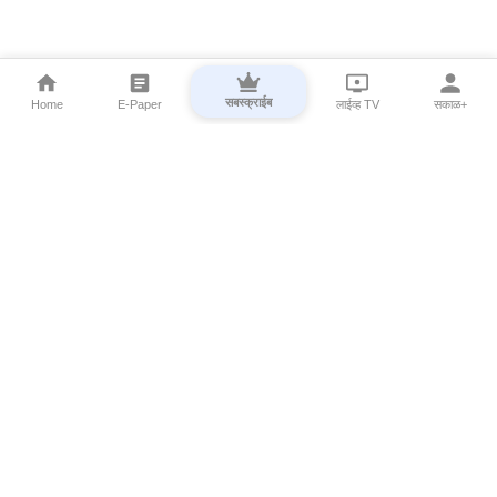
सबस्क्राईब
Home
E-Paper
लाईव्ह TV
सकाळ+
⌄
Marathi News
⌄
About Esakal
⌄
Digital Products
⌄
Sakal Programs