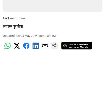
Amol Jawle
esakal
सकाळ वृत्तसेवा
Updated on
:
03 May 2024, 10:40 am
IST
Add as a preferred
source on Google