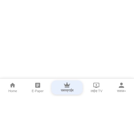
सबस्क्राईब
Home
E-Paper
लाईव्ह TV
सकाळ+