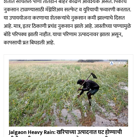
शेतात साचलेले पाणी तातडीने बाहेर काढणे आवश्यक असते. पिकांचे
नुकसान टाळण्यासाठी मॅग्नेशिअम सल्फेट व युरियाची फवारणी करतात.
या उपाययोजना करणाऱ्या शेतकऱ्यांचे नुकसान कमी झाल्याचे दिसत
आहे. मात्र, इतर ठिकाणी प्रचंड नुकसान झाले आहे. जास्तीच्या पाण्यामुळे
बोंडे परिपक्व झाली नाहीत. याचा परिणाम उत्पादनावर झाला असून,
कापसाची प्रत बिघडली आहे.
Jalgaon Heavy Rain: खरिपाच्या उत्पादनात घट होण्याची