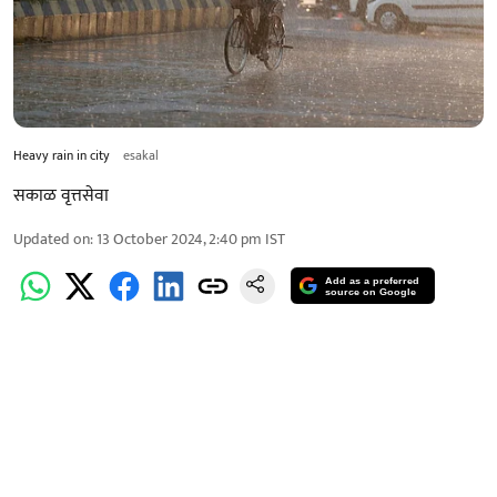
Heavy rain in city
esakal
सकाळ वृत्तसेवा
Updated on
:
13 October 2024, 2:40 pm
IST
Add as a preferred
source on Google