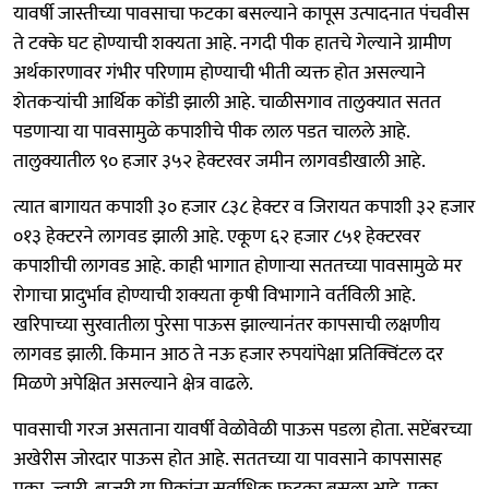
यावर्षी जास्तीच्या पावसाचा फटका बसल्याने कापूस उत्पादनात पंचवीस
ते टक्के घट होण्याची शक्यता आहे. नगदी पीक हातचे गेल्याने ग्रामीण
अर्थकारणावर गंभीर परिणाम होण्याची भीती व्यक्त होत असल्याने
शेतकऱ्यांची आर्थिक कोंडी झाली आहे. चाळीसगाव तालुक्यात सतत
पडणाऱ्या या पावसामुळे कपाशीचे पीक लाल पडत चालले आहे.
तालुक्यातील ९० हजार ३५२ हेक्टरवर जमीन लागवडीखाली आहे.
त्यात बागायत कपाशी ३० हजार ८३८ हेक्टर व जिरायत कपाशी ३२ हजार
०१३ हेक्टरने लागवड झाली आहे. एकूण ६२ हजार ८५१ हेक्टरवर
कपाशीची लागवड आहे. काही भागात होणाऱ्या सततच्या पावसामुळे मर
रोगाचा प्रादुर्भाव होण्याची शक्यता कृषी विभागाने वर्तविली आहे.
खरिपाच्या सुरवातीला पुरेसा पाऊस झाल्यानंतर कापसाची लक्षणीय
लागवड झाली. किमान आठ ते नऊ हजार रुपयांपेक्षा प्रतिक्विंटल दर
मिळणे अपेक्षित असल्याने क्षेत्र वाढले.
पावसाची गरज असताना यावर्षी वेळोवेळी पाऊस पडला होता. सप्टेंबरच्या
अखेरीस जोरदार पाऊस होत आहे. सततच्या या पावसाने कापसासह
मका, ज्वारी, बाजरी या पिकांना सर्वाधिक फटका बसला आहे. मका