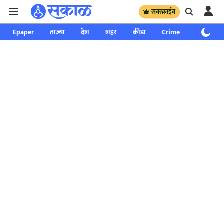
सबस्क्राईब
Epaper
ताज्या
देश
शहर
क्रीडा
Crime
साप्ताहिक