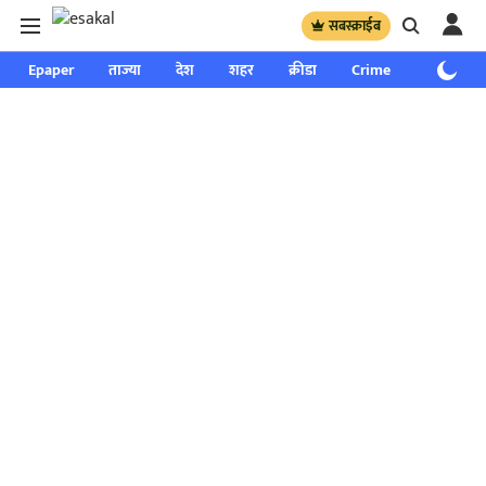
सबस्क्राईब
Epaper
ताज्या
देश
शहर
क्रीडा
Crime
साप्ताहिक