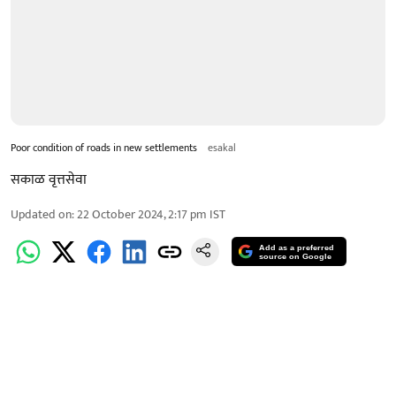
Poor condition of roads in new settlements
esakal
सकाळ वृत्तसेवा
Updated on
:
22 October 2024, 2:17 pm
IST
Add as a preferred
source on Google