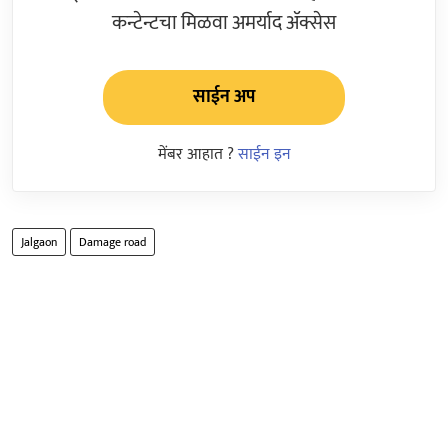
कन्टेन्टचा मिळवा अमर्याद ॲक्सेस
साईन अप
मेंबर आहात ?
साईन इन
Jalgaon
Damage road