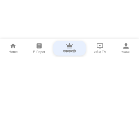
सबस्क्राईब
Home
E-Paper
लाईव्ह TV
सकाळ+
⌄
Marathi News
⌄
About Esakal