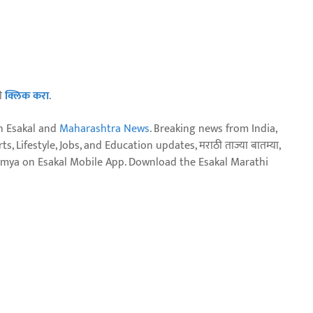
ठी
क्लिक करा
.
n Esakal and
Maharashtra News
. Breaking news from India,
, Lifestyle, Jobs, and Education updates, मराठी ताज्या बातम्या,
aja batmya on Esakal Mobile App. Download the Esakal Marathi