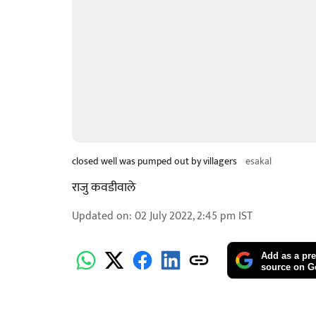
closed well was pumped out by villagers
esakal
राजु कवडीवाले
Updated on
:
02 July 2022, 2:45 pm
IST
Add as a pre
source on G