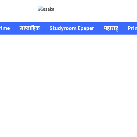
rime
साप्ताहिक
Studyroom Epaper
महाराष्ट्र
Pri