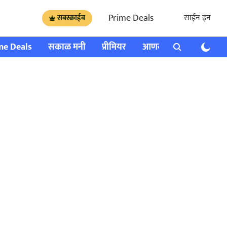
Prime Deals
साईन इन
सबस्क्राईब
me Deals
सकाळ मनी
प्रीमियर
आणखी
राशी भविष्य