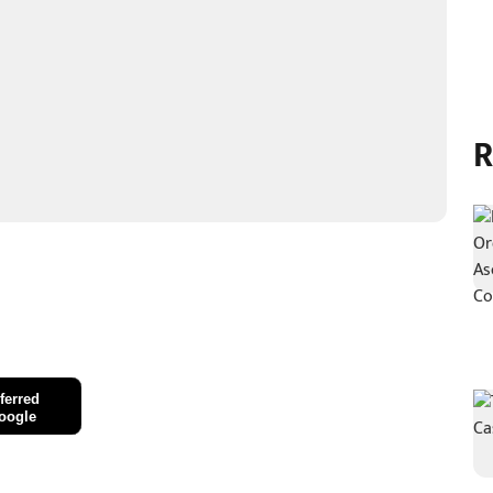
R
ferred
oogle