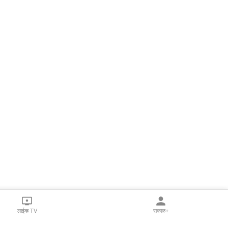
लाईव्ह TV
सकाळ+