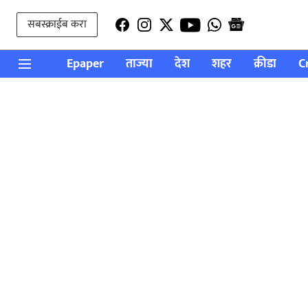
सबस्क्राईब करा
Epaper
ताज्या
देश
शहर
क्रीडा
C