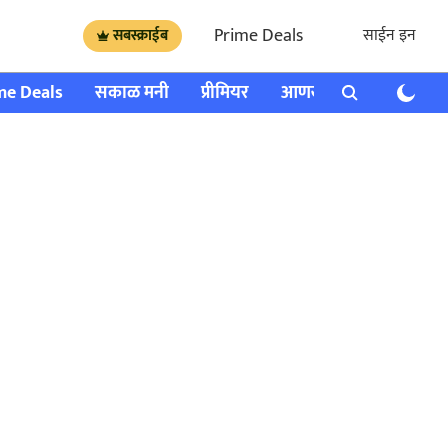
Prime Deals
साईन इन
सबस्क्राईब
me Deals
सकाळ मनी
प्रीमियर
आणखी
राशी भविष्य