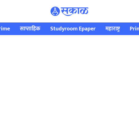
rime
साप्ताहिक
Studyroom Epaper
महाराष्ट्र
Pri