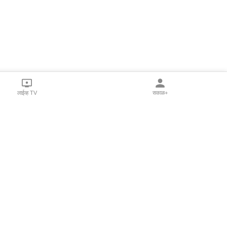
लाईव्ह TV
सकाळ+