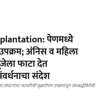
plantation: पेणमध्ये
ी’ उपक्रम; अंनिस व महिला
ूजेला फाटा देत
ंवर्धनाचा संदेश
ंघटनांचा ‘वटधरित्री’ वृक्षारोपण उपक्रमातून अंधश्रद्धेविरोधी