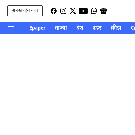
सबस्क्राईब करा
Epaper
ताज्या
देश
शहर
क्रीडा
C