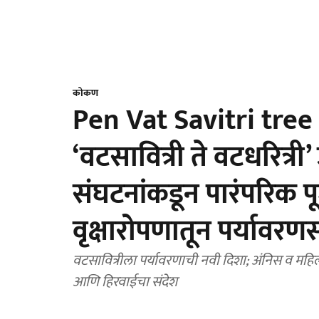
कोकण
Pen Vat Savitri tree 
‘वटसावित्री ते वटधरित्र
संघटनांकडून पारंपरिक प
वृक्षारोपणातून पर्यावरणस
वटसावित्रीला पर्यावरणाची नवी दिशा; अंनिस व महिला स
आणि हिरवाईचा संदेश