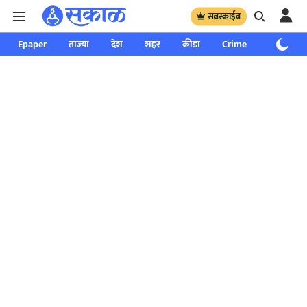
सबस्क्राईब
Epaper
ताज्या
देश
शहर
क्रीडा
Crime
साप्ताहिक