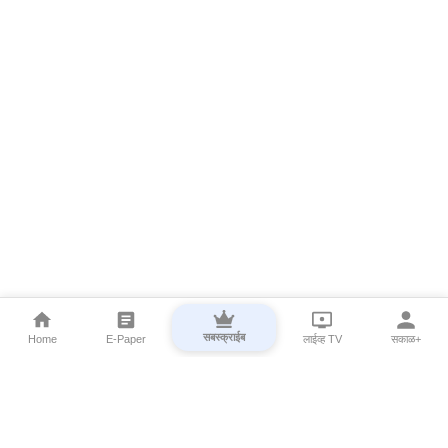
सबस्क्राईब
Home
E-Paper
लाईव्ह TV
सकाळ+