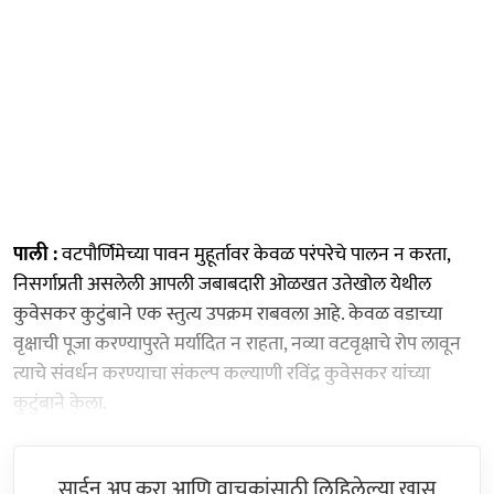
पाली :
वटपौर्णिमेच्या पावन मुहूर्तावर केवळ परंपरेचे पालन न करता,
निसर्गाप्रती असलेली आपली जबाबदारी ओळखत उतेखोल येथील
कुवेसकर कुटुंबाने एक स्तुत्य उपक्रम राबवला आहे. केवळ वडाच्या
वृक्षाची पूजा करण्यापुरते मर्यादित न राहता, नव्या वटवृक्षाचे रोप लावून
त्याचे संवर्धन करण्याचा संकल्प कल्याणी रविंद्र कुवेसकर यांच्या
कुटुंबाने केला.
साईन अप करा आणि वाचकांसाठी लिहिलेल्या खास