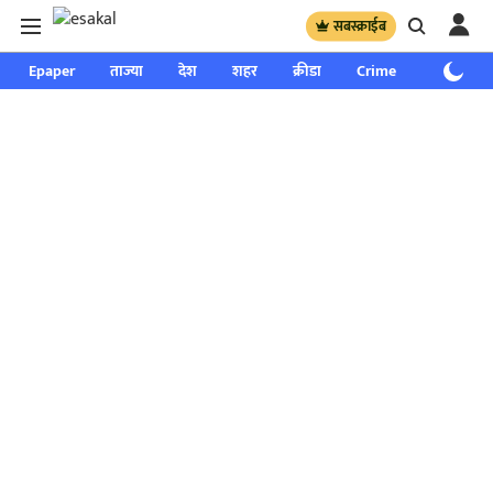
सबस्क्राईब
Epaper
ताज्या
देश
शहर
क्रीडा
Crime
साप्ताहिक