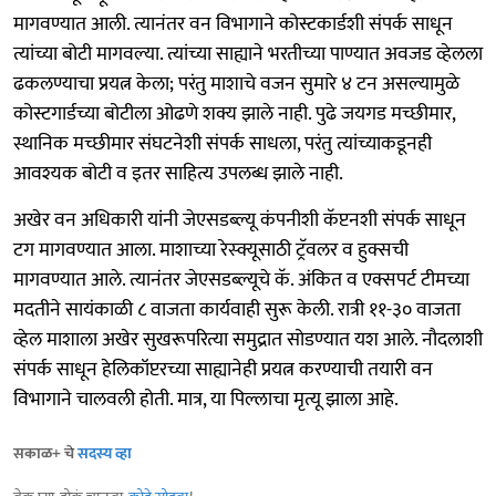
मागवण्यात आली. त्यानंतर वन विभागाने कोस्टकार्डशी संपर्क साधून
त्यांच्या बोटी मागवल्या. त्यांच्या साह्याने भरतीच्या पाण्यात अवजड व्हेलला
ढकलण्याचा प्रयत्न केला; परंतु माशाचे वजन सुमारे ४ टन असल्यामुळे
कोस्टगार्डच्या बोटीला ओढणे शक्य झाले नाही. पुढे जयगड मच्छीमार,
स्थानिक मच्छीमार संघटनेशी संपर्क साधला, परंतु त्यांच्याकडूनही
आवश्यक बोटी व इतर साहित्य उपलब्ध झाले नाही.
अखेर वन अधिकारी यांनी जेएसडब्ल्यू कंपनीशी कॅप्टनशी संपर्क साधून
टग मागवण्यात आला. माशाच्या रेस्क्यूसाठी ट्रॅवलर व हुक्सची
मागवण्यात आले. त्यानंतर जेएसडब्ल्यूचे कॅ. अंकित व एक्सपर्ट टीमच्या
मदतीने सायंकाळी ८ वाजता कार्यवाही सुरू केली. रात्री ११-३० वाजता
व्हेल माशाला अखेर सुखरूपरित्या समुद्रात सोडण्यात यश आले. नौदलाशी
संपर्क साधून हेलिकॉप्टरच्या साह्यानेही प्रयत्न करण्याची तयारी वन
विभागाने चालवली होती. मात्र, या पिल्लाचा मृत्यू झाला आहे.
सकाळ+ चे
सदस्य व्हा