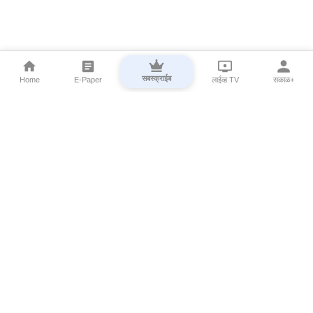
सबस्क्राईब
Home
E-Paper
लाईव्ह TV
सकाळ+
⌄
Marathi News
⌄
About Esakal
⌄
Digital Products
⌄