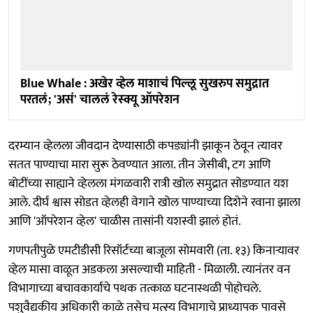
Blue Whale : अखेर व्हेल माशाचं पिल्लू सुखरुप समुद्रात
परतलं; 'असं' चाललं रेस्क्यू ऑपरेशन
दरम्यान व्हेलला जीवदान देण्यासाठी कपड्यांनी झाकून ठेवून त्यावर
सतत पाण्याचा मारा सुरू ठेवण्यात आला. तीन जेसीबी, टग आणि
बोटींच्या साह्याने व्हेलला मंगळवारी रात्री खोल समुद्रात सोडण्यात यश
आले. दीर्घ श्वास सोडत व्हेलही वेगाने खोल पाण्याच्या दिशेने रवाना झाला
आणि 'ऑपरेशन व्हेल' चाळीस तासांनी यशस्वी झालं होतं.
गणपतीपुळे एमटीडीसी रिसॉर्टच्या बाजूला सोमवारी (ता. १३) किनाऱ्यावर
व्हेल मासा वाळूत अडकला असल्याची माहिती - मिळाली. त्यानंतर वन
विभागाच्या बचावकार्याचे पथक तत्काळ घटनास्थळी पोहोचले.
पशुवैद्यकीय अधिकारी काळे तसेच मत्स्य विभागाचे प्राध्यापक पावसे