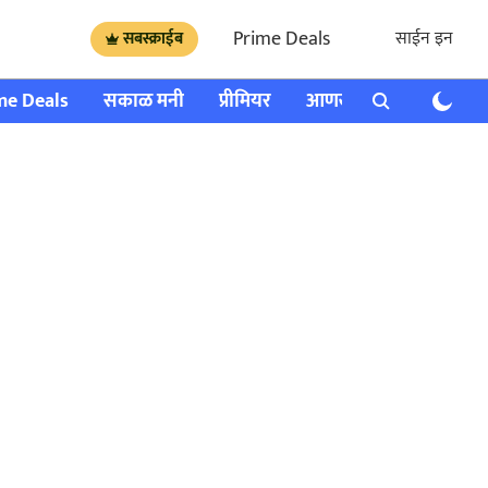
Prime Deals
साईन इन
सबस्क्राईब
me Deals
सकाळ मनी
प्रीमियर
आणखी
राशी भविष्य