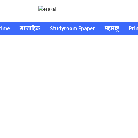
rime
साप्ताहिक
Studyroom Epaper
महाराष्ट्र
Pri