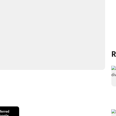
R
ferred
oogle