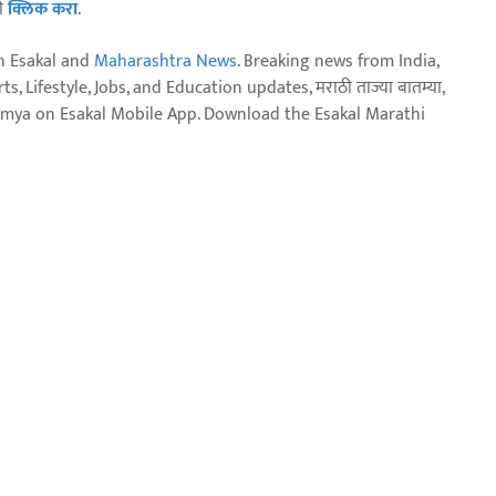
ठी
क्लिक करा
.
n Esakal and
Maharashtra News
. Breaking news from India,
, Lifestyle, Jobs, and Education updates, मराठी ताज्या बातम्या,
aja batmya on Esakal Mobile App. Download the Esakal Marathi