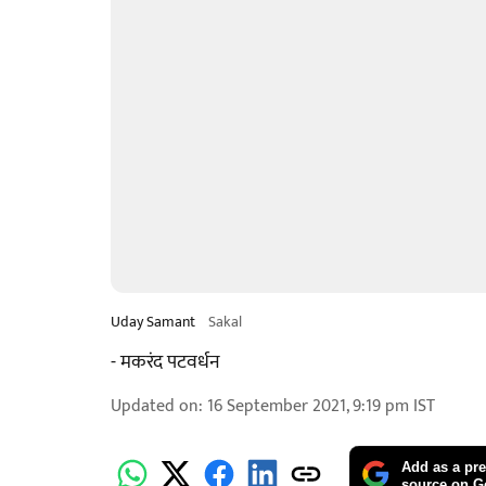
Uday Samant
Sakal
- मकरंद पटवर्धन
Updated on
:
16 September 2021, 9:19 pm
IST
Add as a pre
source on G