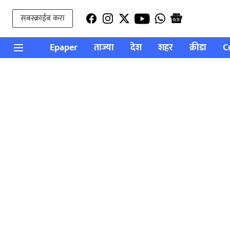
सबस्क्राईब करा
Epaper
ताज्या
देश
शहर
क्रीडा
C