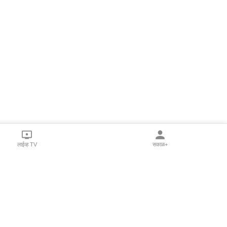
लाईव्ह TV
सकाळ+