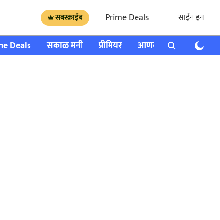
Prime Deals
साईन इन
सबस्क्राईब
me Deals
सकाळ मनी
प्रीमियर
आणखी
राशी भविष्य