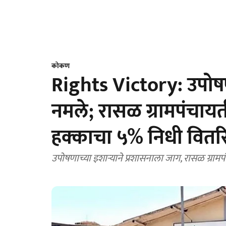
कोकण
Rights Victory: उपोषणा
नमले; रासळ ग्रामपंचायती
हक्काचा ५% निधी वितर
उपोषणाच्या इशाऱ्याने प्रशासनाला जाग, रासळ ग्राम