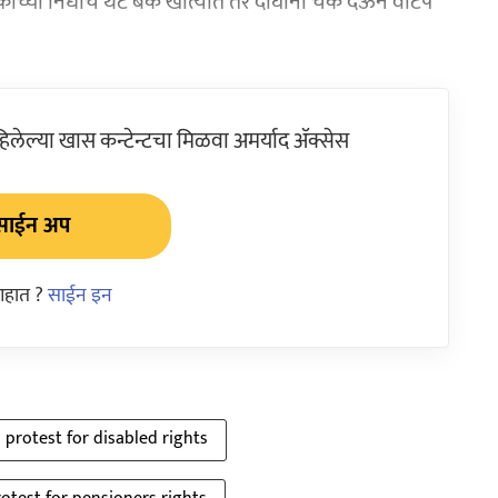
ा हक्काच्या निधीचे थेट बँक खात्यात तर दोघांना चेक देऊन वाटप
ेल्या खास कन्टेन्टचा मिळवा अमर्याद ॲक्सेस
साईन अप
आहात ?
साईन इन
protest for disabled rights