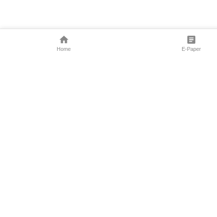
Home
E-Paper
Follow Us
Marathi News
Maharashtra N