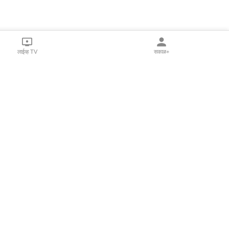
लाईव्ह TV
सकाळ+
l Programs
Print Products
Sakal Saptahik