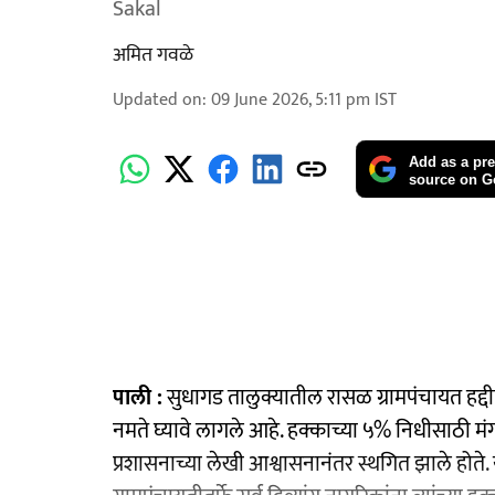
Sakal
अमित गवळे
Updated on
:
09 June 2026, 5:11 pm
IST
Add as a pre
source on G
पाली :
सुधागड तालुक्यातील रासळ ग्रामपंचायत हद्दीती
नमते घ्यावे लागले आहे. हक्काच्या ५% निधीसाठी मं
प्रशासनाच्या लेखी आश्वासनानंतर स्थगित झाले होते