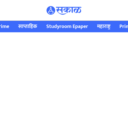
rime
साप्ताहिक
Studyroom Epaper
महाराष्ट्र
Pri