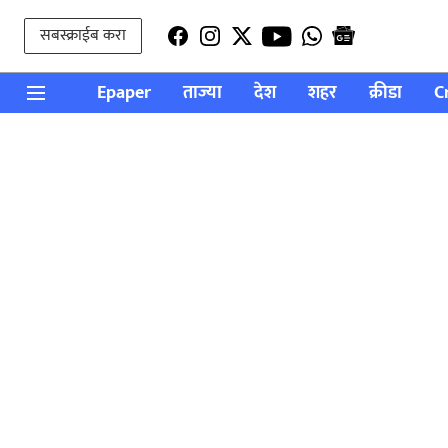
सबस्क्राईब करा
Epaper
ताज्या
देश
शहर
क्रीडा
C