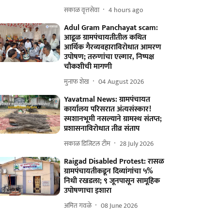
सकाळ वृत्तसेवा
4 hours ago
Adul Gram Panchayat scam:
आडूळ ग्रामपंचायतीतील कथित
आर्थिक गैरव्यवहाराविरोधात आमरण
उपोषण; तरुणांचा एल्गार, निष्पक्ष
चौकशीची मागणी
मुनाफ शेख
04 August 2026
Yavatmal News: ग्रामपंचायत
कार्यालय परिसरात अंत्यसंस्कार!
स्मशानभूमी नसल्याने ग्रामस्थ संतप्त;
प्रशासनाविरोधात तीव्र संताप
सकाळ डिजिटल टीम
28 July 2026
Raigad Disabled Protest: रासळ
ग्रामपंचायतीकडून दिव्यांगांचा ५%
निधी रखडला; ९ जूनपासून सामूहिक
उपोषणाचा इशारा
अमित गवळे
08 June 2026