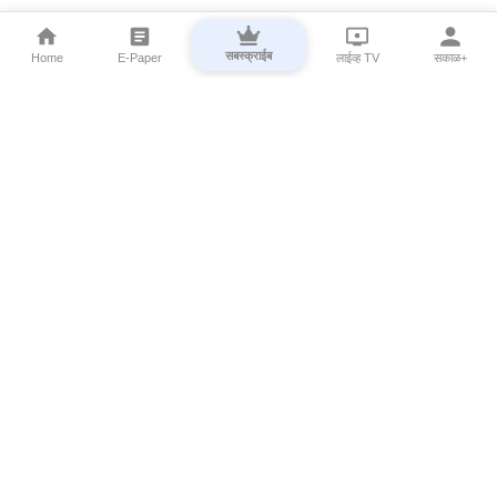
सबस्क्राईब
Home
E-Paper
लाईव्ह TV
सकाळ+
⌄
Marathi News
⌄
About Esakal
⌄
Digital Products
⌄
Sakal Programs