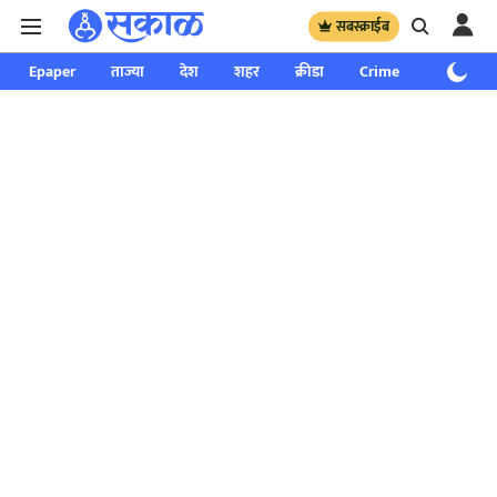
सबस्क्राईब
Epaper
ताज्या
देश
शहर
क्रीडा
Crime
साप्ताहिक