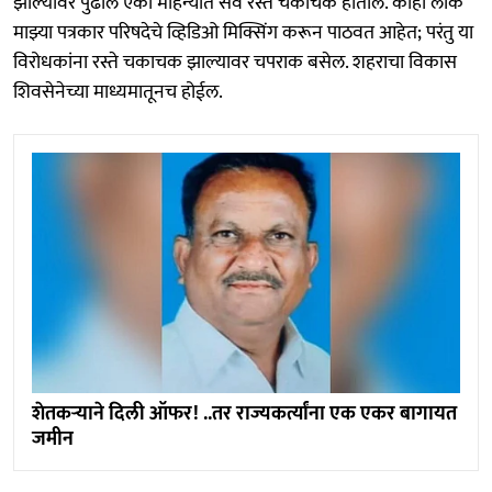
झाल्यावर पुढील एका महिन्यात सर्व रस्ते चकाचक होतील. काही लोक
माझ्या पत्रकार परिषदेचे व्हिडिओ मिक्सिंग करून पाठवत आहेत; परंतु या
विरोधकांना रस्ते चकाचक झाल्यावर चपराक बसेल. शहराचा विकास
शिवसेनेच्या माध्यमातूनच होईल.
शेतकऱ्याने दिली ऑफर! ..तर राज्यकर्त्यांना एक एकर बागायत
जमीन