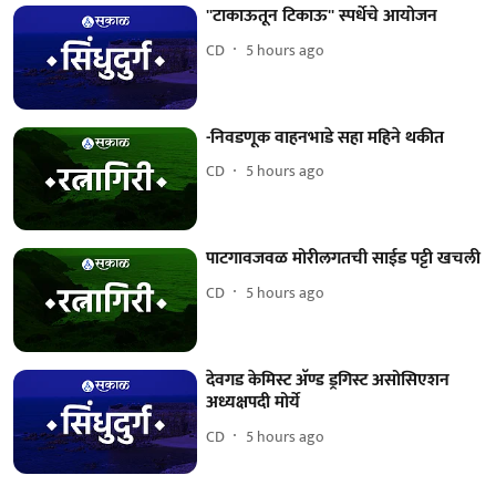
''टाकाऊतून टिकाऊ'' स्पर्धेचे आयोजन
CD
5 hours ago
-निवडणूक वाहनभाडे सहा महिने थकीत
CD
5 hours ago
पाटगावजवळ मोरीलगतची साईड पट्टी खचली
CD
5 hours ago
देवगड केमिस्ट अ‍ॅण्ड ड्रगिस्ट असोसिएशन
अध्यक्षपदी मोर्ये
CD
5 hours ago