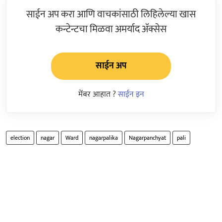
साईन अप करा आणि वाचकांसाठी लिहिलेल्या खास
कन्टेन्टचा मिळवा अमर्याद ॲक्सेस
साईन अप
मेंबर आहात ?
साईन इन
election
nagar
Ward
nagarpalika
Nagarpanchyat
pali