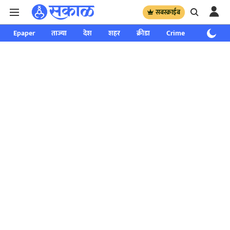
सबस्क्राईब
Epaper
ताज्या
देश
शहर
क्रीडा
Crime
साप्ताहिक