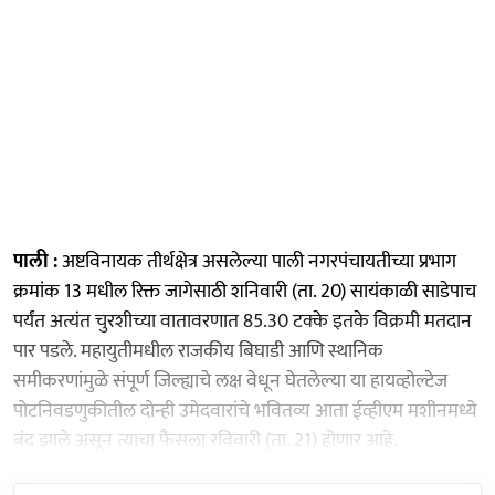
पाली :
अष्टविनायक तीर्थक्षेत्र असलेल्या पाली नगरपंचायतीच्या प्रभाग
क्रमांक 13 मधील रिक्त जागेसाठी शनिवारी (ता. 20) सायंकाळी साडेपाच
पर्यंत अत्यंत चुरशीच्या वातावरणात 85.30 टक्के इतके विक्रमी मतदान
पार पडले. महायुतीमधील राजकीय बिघाडी आणि स्थानिक
समीकरणांमुळे संपूर्ण जिल्ह्याचे लक्ष वेधून घेतलेल्या या हायव्होल्टेज
पोटनिवडणुकीतील दोन्ही उमेदवारांचे भवितव्य आता ईव्हीएम मशीनमध्ये
बंद झाले असून त्याचा फैसला रविवारी (ता. 21) होणार आहे.