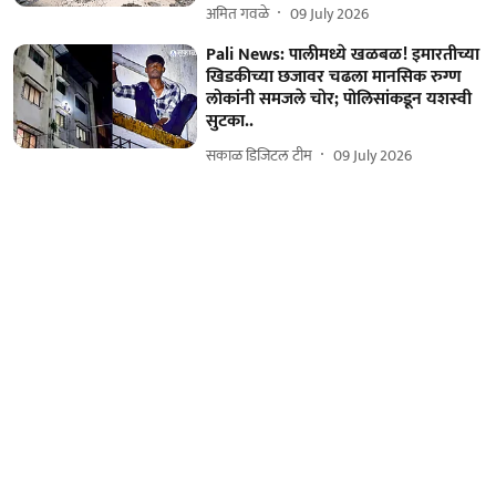
अमित गवळे
09 July 2026
Pali News: पालीमध्ये खळबळ! इमारतीच्या
खिडकीच्या छजावर चढला मानसिक रुग्ण
लोकांनी समजले चोर; पोलिसांकडून यशस्वी
सुटका..
सकाळ डिजिटल टीम
09 July 2026