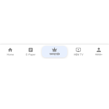
सबस्क्राईब
Home
E-Paper
लाईव्ह TV
सकाळ+
⌄
Marathi News