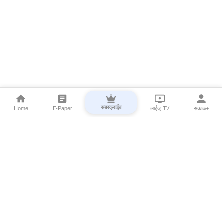
सबस्क्राईब
Home
E-Paper
लाईव्ह TV
सकाळ+
⌄
Marathi News