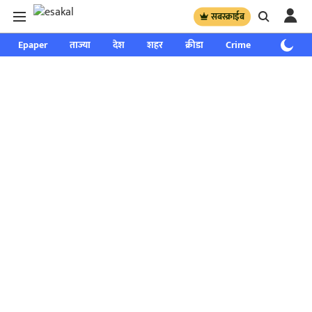
सबस्क्राईब
Epaper
ताज्या
देश
शहर
क्रीडा
Crime
साप्ताहिक