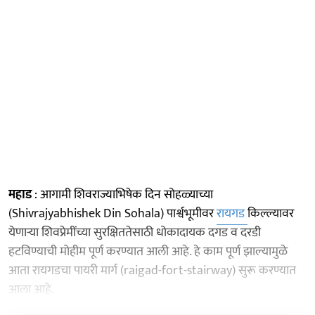
महाड
: आगामी शिवराज्याभिषेक दिन सोहळ्याच्या
(Shivrajyabhishek Din Sohala) पार्श्वभूमीवर
रायगड
किल्ल्यावर
येणाऱ्या शिवप्रेमींच्या सुरक्षिततेसाठी धोकादायक दगड व दरडी
हटविण्याची मोहीम पूर्ण करण्यात आली आहे. हे काम पूर्ण झाल्यामुळे
आता रायगडचा पायरी मार्ग (raigad-fort-stairway) सुरू करण्यात
आला आहे.