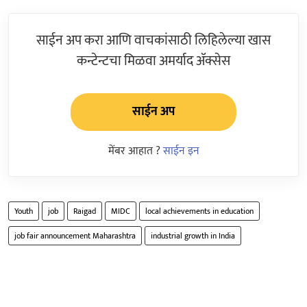
साईन अप करा आणि वाचकांसाठी लिहिलेल्या खास
कन्टेन्टचा मिळवा अमर्याद ॲक्सेस
साईन अप
मेंबर आहात ?
साईन इन
Youth
job
Raigad
MIDC
local achievements in education
job fair announcement Maharashtra
industrial growth in India